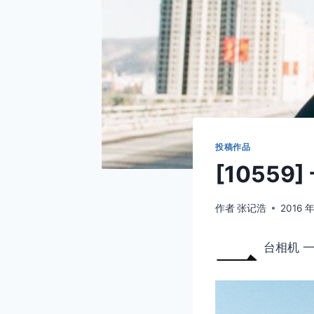
投稿作品
[1055
作者
张记浩
2016 年
一
台相机 