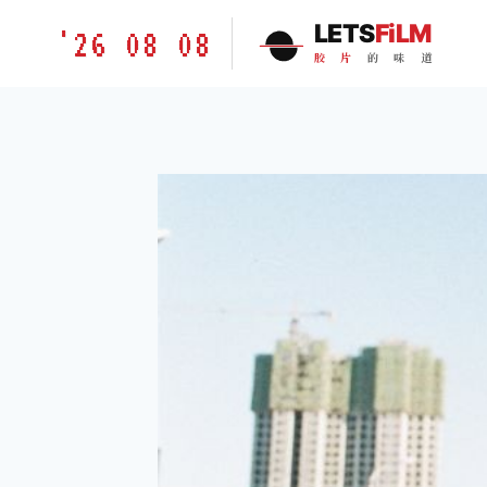
跳
胶
LETS
FiLM
'26 08 08
到
片
胶
片
的
味
道
内
的
容
味
道
LETSFILM