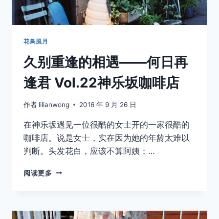
由
丘
花鳥風月
久别重逢的相遇——何日再
逢君 Vol.22神乐坂咖啡店
作者
lilianwong
2016 年 9 月 26 日
在神乐坂遇见一位很酷的女士开的一家很酷的
咖啡店。说是女士，实在因为她的年龄太难以
判断。头发花白，应该不算阿姨；…
久
阅读更多
别
重
逢
的