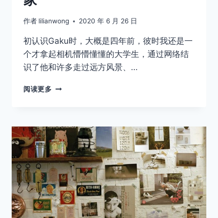
作者
lilianwong
2020 年 6 月 26 日
初认识Gaku时，大概是四年前，彼时我还是一
个才拿起相机懵懵懂懂的大学生，通过网络结
识了他和许多走过远方风景、…
STAYHOMECLUB
阅读更多
——
GAKU
家