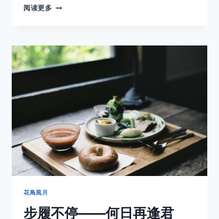
那
阅读更多
些
花
儿
——
何
日
再
逢
君
VOL.29
旧
田
山
小
学
校
花鳥風月
步履不停——何日再逢君