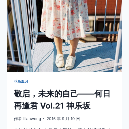
相
遇
——
何
日
再
逢
君
VOL.22
神
乐
坂
咖
啡
花鳥風月
店
敬启，未来的自己——何日
再逢君 Vol.21 神乐坂
作者
lilianwong
2016 年 9 月 10 日