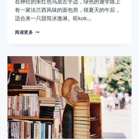
在神社的朱红色鸟居左手边，绿色的通学路上
有一家法兰西风味的面包房，很夏天的午后，
适合来一只甜筒冰激淋。听kok…
敬
阅读更多
启，
未
来
的
自
己
——
何
日
再
逢
君
VOL.21
神
乐
坂