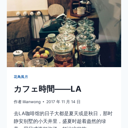
你
的
意
义
花鳥風月
カフェ時間——LA
作者
lilianwong
2017 年 11 月 14 日
去LA咖啡馆的日子大都是夏天或是秋日，那时
静安别墅的小天井里，盛夏时趁着盎然的绿