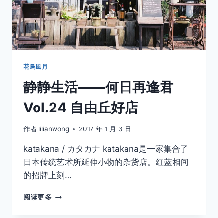
吉
祥
寺
花鳥風月
静静生活——何日再逢君
Vol.24 自由丘好店
作者
lilianwong
2017 年 1 月 3 日
katakana / カタカナ katakana是一家集合了
日本传统艺术所延伸小物的杂货店。红蓝相间
的招牌上刻…
静
阅读更多
静
生