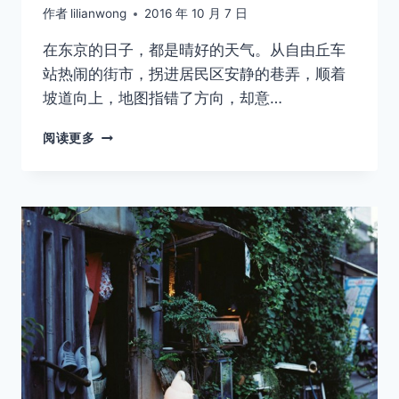
作者
lilianwong
2016 年 10 月 7 日
在东京的日子，都是晴好的天气。从自由丘车
站热闹的街市，拐进居民区安静的巷弄，顺着
坡道向上，地图指错了方向，却意…
无
阅读更多
人
知
晓
的
某
日
——
何
日
再
逢
君
VOL.23
自