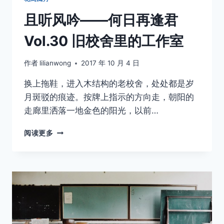
且听风吟——何日再逢君
Vol.30 旧校舍里的工作室
作者
lilianwong
2017 年 10 月 4 日
换上拖鞋，进入木结构的老校舍，处处都是岁
月斑驳的痕迹。按牌上指示的方向走，朝阳的
走廊里洒落一地金色的阳光，以前…
且
阅读更多
听
风
吟
——
何
日
再
逢