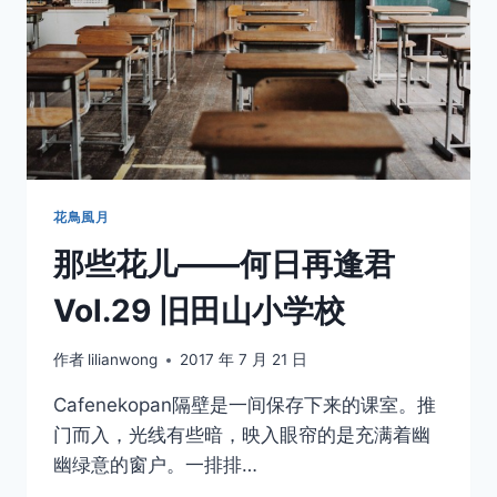
君
VOL.30
旧
校
舍
里
的
工
作
室
花鳥風月
那些花儿——何日再逢君
Vol.29 旧田山小学校
作者
lilianwong
2017 年 7 月 21 日
Cafenekopan隔壁是一间保存下来的课室。推
门而入，光线有些暗，映入眼帘的是充满着幽
幽绿意的窗户。一排排…