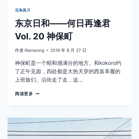
花鳥風月
东京日和——何日再逢君
Vol. 20 神保町
作者
lilianwong
2016 年 8 月 27 日
神保町是一个昭和感满分的地方。和kokoro约
了正午见面，四处都是大热天穿的西装革履的
上班族们。沿街走了走，这…
东
阅读更多
京
日
和
——
何
日
再