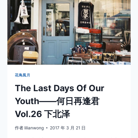
何
日
再
逢
取消
搜索
君
VOL.27
下
北
泽
好
店
花鳥風月
The Last Days Of Our
Youth——何日再逢君
Vol.26 下北泽
作者
lilianwong
2017 年 3 月 21 日