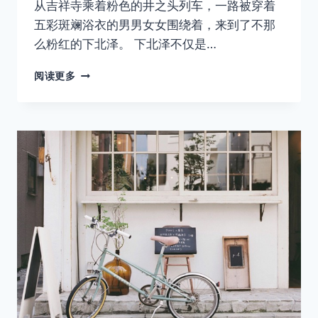
从吉祥寺乘着粉色的井之头列车，一路被穿着
五彩斑斓浴衣的男男女女围绕着，来到了不那
么粉红的下北泽。 下北泽不仅是…
THE
阅读更多
LAST
DAYS
OF
OUR
YOUTH
——
何
日
再
逢
君
VOL.26
下
北
泽