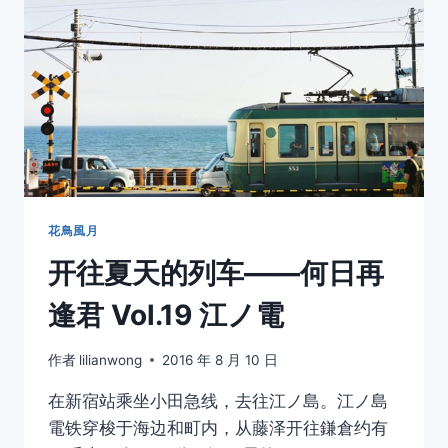
逢
君
VOL.
20
神
保
町
花鳥風月
开往夏天的列车——何日再
逢君 Vol.19 江ノ電
作者
lilianwong
2016 年 8 月 10 日
在新宿站乘坐小田急线，去往江ノ島。江ノ島
電铁穿梭于海边和町内，从藤泽开往鎌倉约有