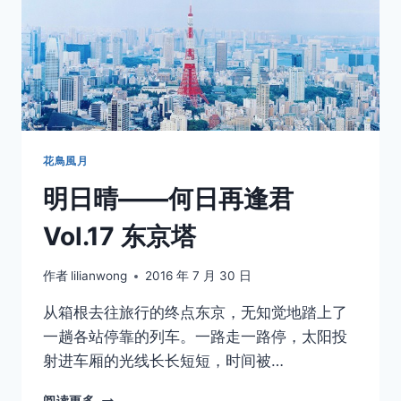
何
日
再
逢
君
VOL.18
镰
仓
花鳥風月
明日晴——何日再逢君
Vol.17 东京塔
作者
lilianwong
2016 年 7 月 30 日
从箱根去往旅行的终点东京，无知觉地踏上了
一趟各站停靠的列车。一路走一路停，太阳投
射进车厢的光线长长短短，时间被…
明