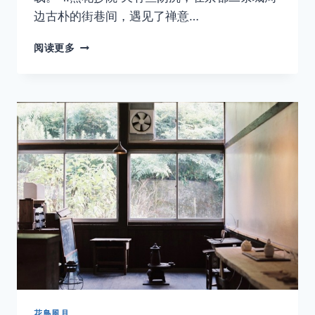
边古朴的街巷间，遇见了禅意…
你
阅读更多
看
起
来
很
好
吃
——
日
本
花鳥風月