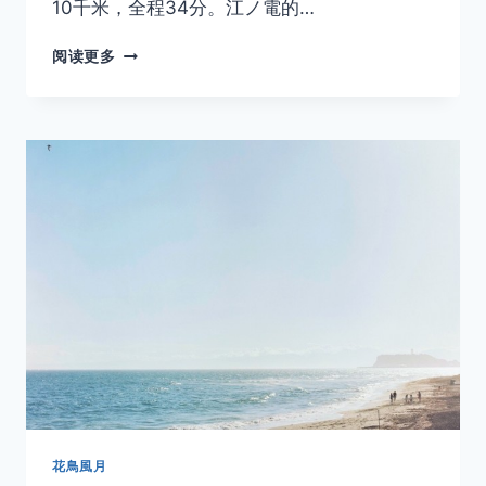
10千米，全程34分。江ノ電的…
开
阅读更多
往
夏
天
的
列
车
——
何
日
再
逢
君
VOL.19
江
ノ
電
花鳥風月