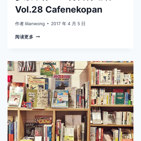
Vol.28 Cafenekopan
作者
lilianwong
2017 年 4 月 5 日
步
阅读更多
履
不
停
——
何
日
再
逢
君
VOL.28
CAFENEKOPAN