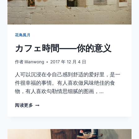
花鳥風月
カフェ時間——你的意义
作者
lilianwong
2017 年 12 月 4 日
人可以沉浸在令自己感到舒适的爱好里，是一
件很幸福的事情。有人喜欢做风味绝佳的食
物，有人喜欢勾勒情思细腻的图画，…
カ
阅读更多
フ
ェ
時
間
——