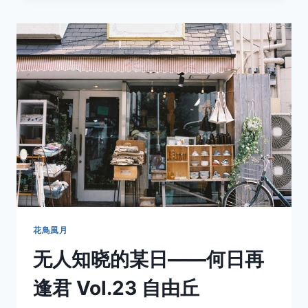
活
——
何
日
再
逢
君
VOL.24
自
由
丘
好
店
花鳥風月
无人知晓的某日——何日再
逢君 Vol.23 自由丘