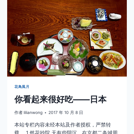
——
CLOUDY
花鳥風月
你看起来很好吃——日本
作者
lilianwong
2017 年 10 月 8 日
本站专栏内容未经本站及作者授权，严禁转
载。 1.然花抄院 天有些阴沉，在京都二条城周