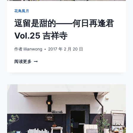
花鳥風月
逗留是甜的——何日再逢君
Vol.25 吉祥寺
作者
lilianwong
2017 年 2 月 20 日
逗
阅读更多
留
是
甜
的
——
何
日
再
逢
君
VOL.25