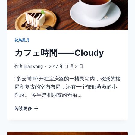
花鳥風月
カフェ時間——Cloudy
作者
lilianwong
2017 年 11 月 3 日
“多云”咖啡开在宝庆路的一楼民宅内，老派的格
局和复古的室内布局，还有一个郁郁葱葱的小
院落。 多半是和朋友约着沿…
カ
阅读更多
フ
ェ
時
間