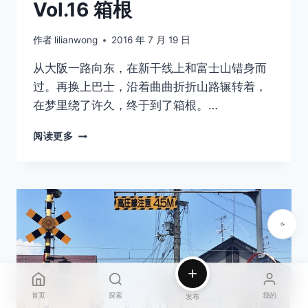
Vol.16 箱根
作者
lilianwong
2016 年 7 月 19 日
从大阪一路向东，在新干线上和富士山错身而
过。再换上巴士，沿着曲曲折折山路辗转着，
在梦里绕了许久，终于到了箱根。…
温
阅读更多
柔
时
刻
——
何
日
再
逢
君
VOL.16
箱
首页
探索
我的
发布
根