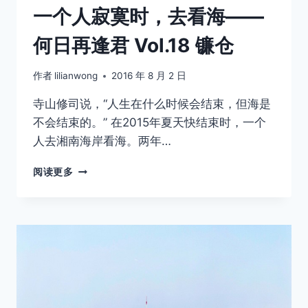
一个人寂寞时，去看海——
何日再逢君 Vol.18 镰仓
作者
lilianwong
2016 年 8 月 2 日
寺山修司说，“人生在什么时候会结束，但海是
不会结束的。” 在2015年夏天快结束时，一个
人去湘南海岸看海。两年…
一
阅读更多
个
人
寂
寞
时，
去
看
海
——