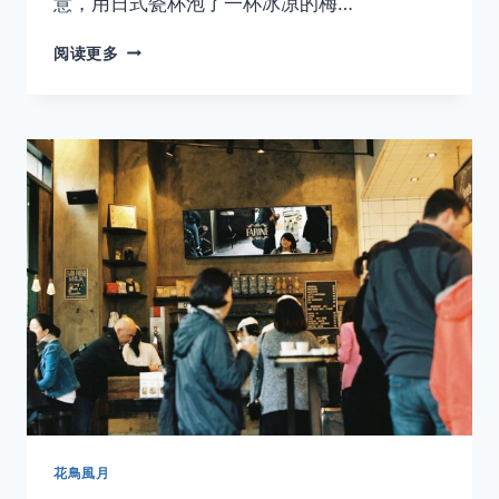
意，用日式瓷杯泡了一杯冰凉的梅…
カ
阅读更多
フ
ェ
時
間
——
LA
花鳥風月