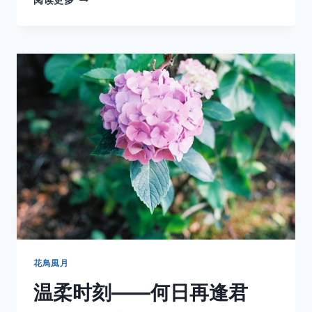
阅读更多
日
晴
——
何
日
再
逢
君
VOL.17
东
京
塔
花鳥風月
温柔时刻——何日再逢君