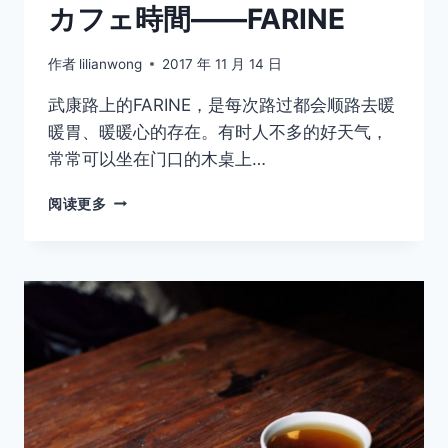
カフェ時間——FARINE
作者
lilianwong
2017 年 11 月 14 日
武康路上的FARINE，是每次路过都会顺路去暖
暖胃、暖暖心的存在。有时人不多的好天气，
常常可以坐在门口的木桌上…
カ
阅读更多
フ
ェ
時
間
——
FARINE