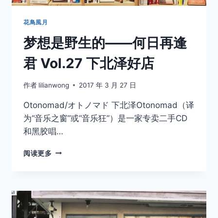
花鳥風月
梦想是野生的——何日再逢
君 Vol.27 下北泽好店
作者
lilianwong
2017 年 3 月 27 日
Otonomad/オトノマド 下北泽Otonomad（译
为“音乐之窗”或“音乐狂”）是一家专卖二手CD
和黑胶唱…
梦
阅读更多
想
是
野
生
的
——