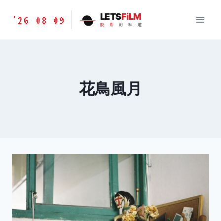
跳
胶
LETS
FiLM
'26 08 09
到
胶
片
的
味
道
片
内
的
容
味
道
LETSFILM
花鳥風月