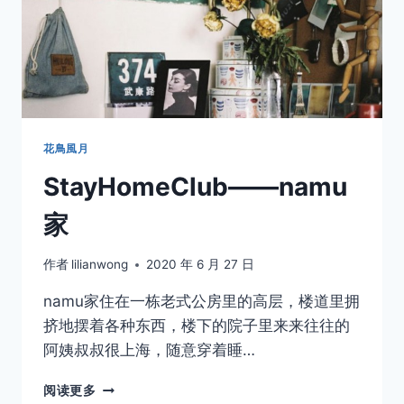
花鳥風月
StayHomeClub——namu
家
作者
lilianwong
2020 年 6 月 27 日
namu家住在一栋老式公房里的高层，楼道里拥
挤地摆着各种东西，楼下的院子里来来往往的
阿姨叔叔很上海，随意穿着睡…
STAYHOMECLUB
阅读更多