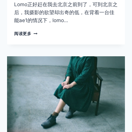
Lomo正好赶在我去北京之前到了，可到北京之
后，我摄影的欲望却出奇的低，在背着一台佳
能ae1的情况下，lomo…
LOMOGRAPHY
阅读更多
全
景
SPROCKET
ROCKET
试
用
测
评
取消
搜索