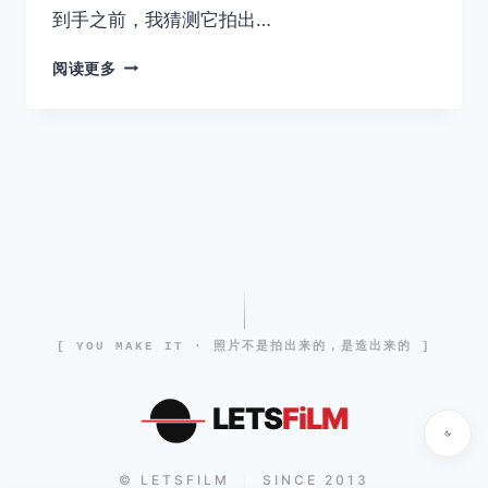
到手之前，我猜测它拍出…
LOMO
阅读更多
无
反
实
验
镜
头
套
装
试
用
评
测
[ YOU MAKE IT · 照片不是拍出来的，是造出来的 ]
LETS
FiLM
© LETSFILM
SINCE 2013
|