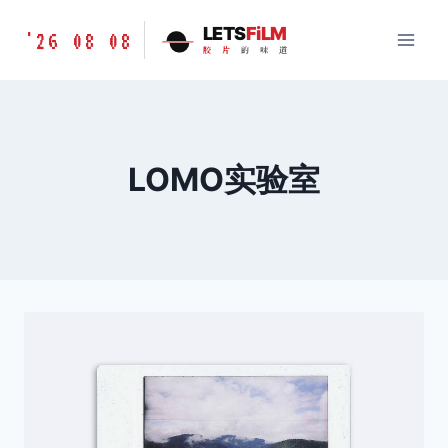
跳
胶
LETS
FiLM
'26 08 08
到
胶
片
的
味
道
片
内
的
容
味
道
LETSFILM
LOMO实验室