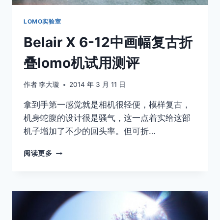
LOMO实验室
Belair X 6-12中画幅复古折
叠lomo机试用测评
作者
李大璇
2014 年 3 月 11 日
拿到手第一感觉就是相机很轻便，模样复古，
机身蛇腹的设计很是骚气，这一点着实给这部
机子增加了不少的回头率。但可折…
BELAIR
阅读更多
X
6-
12
中
画
幅