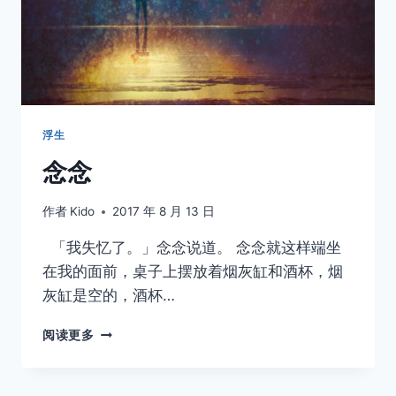
浮生
念念
作者
Kido
2017 年 8 月 13 日
「我失忆了。」念念说道。 念念就这样端坐
在我的面前，桌子上摆放着烟灰缸和酒杯，烟
灰缸是空的，酒杯…
念
阅读更多
念