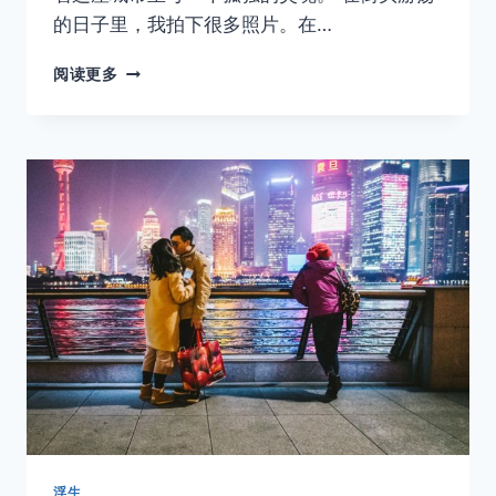
的日子里，我拍下很多照片。在…
可
阅读更多
能
对
很
多
人
来
说，
这
里
才
是
他
们
的
深
夜
食
堂
浮生