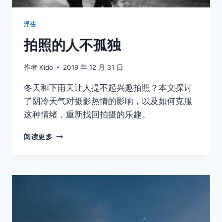
浮生
拍照的人不孤独
作者
Kido
2019 年 12 月 31 日
冬天和下雨天让人提不起兴趣拍照？本文探讨
了阴冷天气对摄影热情的影响，以及如何克服
这种情绪，重新找回拍摄的乐趣。
拍
阅读更多
照
的
人
不
孤
独