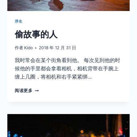
浮生
偷故事的人
作者
Kido
2018 年 12 月 31 日
我时常会在某个街角看到他。 每次见到他的时
候他的手里都会拿着相机，相机背带在手腕上
缠上几圈，将相机和右手紧紧绑…
偷
阅读更多
故
事
的
人