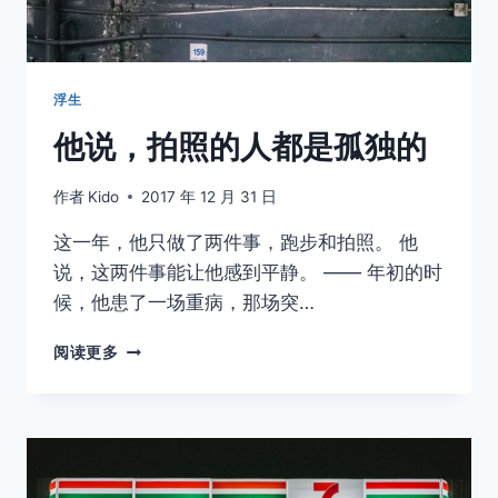
取消
搜索
浮生
他说，拍照的人都是孤独的
作者
Kido
2017 年 12 月 31 日
这一年，他只做了两件事，跑步和拍照。 他
说，这两件事能让他感到平静。 —— 年初的时
候，他患了一场重病，那场突…
他
阅读更多
说，
拍
照
的
人
都