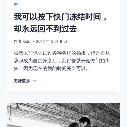
浮生
我可以按下快门冻结时间，
却永远回不到过去
作者
Kido
2017 年 3 月 8 日
虽然以前也尝试过各种各样的拍摄，但是自从
辞职成为自由身之后，我好像就开始专门拍街
头，因为现在的我的时间完全可以…
我
阅读更多
可
以
按
下
快
门
冻