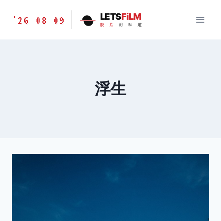
跳
胶
LETS
FiLM
'26 08 09
到
胶
片
的
味
道
片
内
的
容
味
道
LETSFILM
浮生