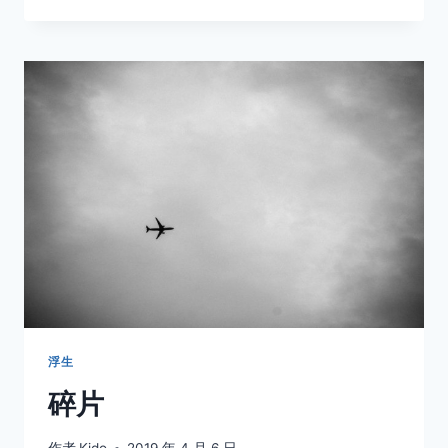
念
浮生
碎片