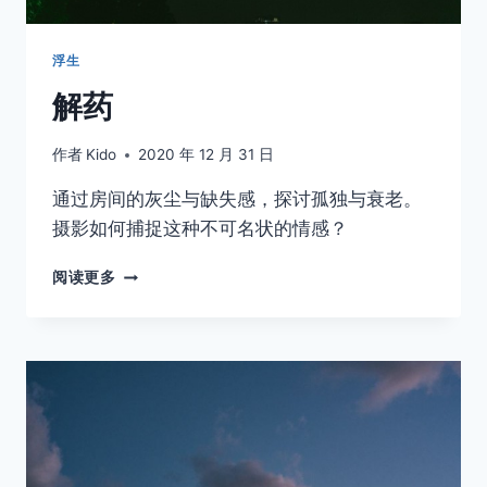
浮生
解药
作者
Kido
2020 年 12 月 31 日
通过房间的灰尘与缺失感，探讨孤独与衰老。
摄影如何捕捉这种不可名状的情感？
解
阅读更多
药