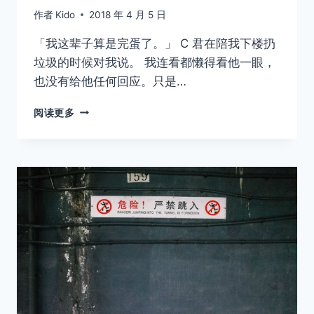
作者
Kido
2018 年 4 月 5 日
「我这辈子算是完蛋了。」 C 君在陪我下楼扔
垃圾的时候对我说。 我连看都懒得看他一眼，
也没有给他任何回应。只是…
习
阅读更多
惯