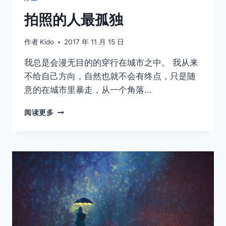
拍照的人最孤独
作者
Kido
2017 年 11 月 15 日
我总是会漫无目的的穿行在城市之中。 我从来
不给自己方向，自然也就不会有终点，只是随
意的在城市里暴走，从一个角落…
拍
阅读更多
照
的
人
最
孤
独