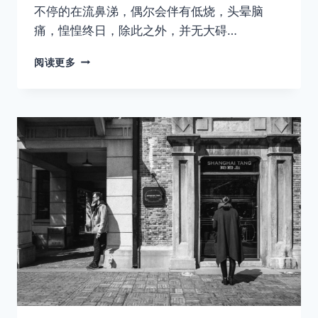
不停的在流鼻涕，偶尔会伴有低烧，头晕脑
痛，惶惶终日，除此之外，并无大碍…
曾
阅读更多
经
我
也
想
过
一
了
百
了