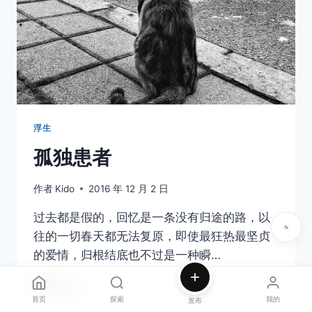
浮生
孤独患者
作者
Kido
2016 年 12 月 2 日
过去都是假的，回忆是一条没有归途的路，以
往的一切春天都无法复原，即使最狂热最坚贞
的爱情，归根结底也不过是一种瞬…
孤
阅读更多
独
首页
探索
我的
发布
患