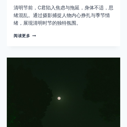
清明节前，C君陷入焦虑与拖延，身体不适，思
绪混乱。通过摄影捕捉人物内心挣扎与季节情
绪，展现清明时节的独特氛围。
念
阅读更多
想