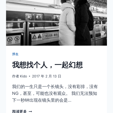
结
时
间，
却
永
远
回
不
到
过
去
浮生
我想找个人，一起幻想
作者
Kido
2017 年 2 月 13 日
我们的一生只是一个长镜头，没有彩排，没有
NG，甚至，可能也没有观众。 我们无法预知
下一秒钟出现在镜头里的会是…
我
阅读更多