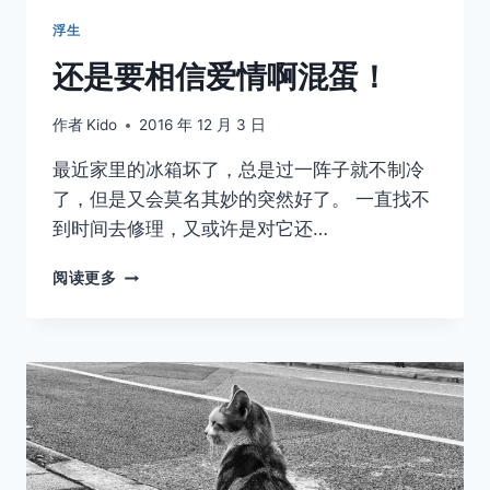
浮生
还是要相信爱情啊混蛋！
作者
Kido
2016 年 12 月 3 日
最近家里的冰箱坏了，总是过一阵子就不制冷
了，但是又会莫名其妙的突然好了。 一直找不
到时间去修理，又或许是对它还…
还
阅读更多
是
要
相
信
爱
情
啊
混
蛋！