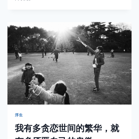
想
找
个
人，
一
起
幻
想
浮生
我有多贪恋世间的繁华，就