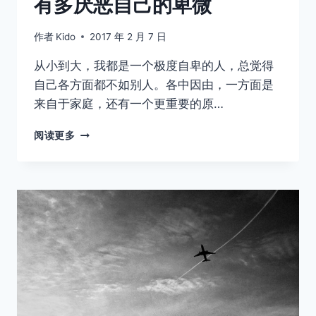
有多厌恶自己的卑微
作者
Kido
2017 年 2 月 7 日
从小到大，我都是一个极度自卑的人，总觉得
自己各方面都不如别人。各中因由，一方面是
来自于家庭，还有一个更重要的原…
我
阅读更多
有
多
贪
恋
世
间
的
繁
华，
就
有
多