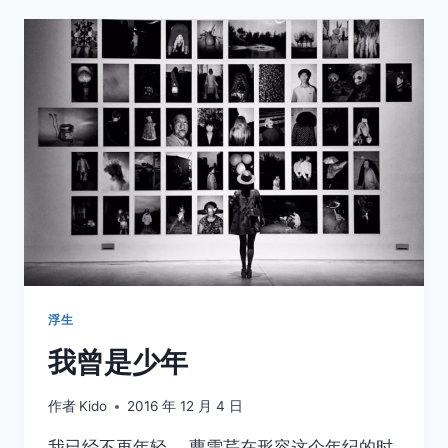
么
过
去
了，
我
一
点
儿
也
不
怀
念
它
浮生
我曾是少年
作者
Kido
2016 年 12 月 4 日
我已经不再年轻。 曹雪芹在形容这个年纪的时