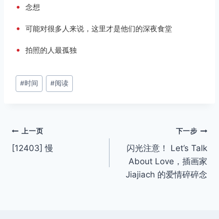
•
念想
•
可能对很多人来说，这里才是他们的深夜食堂
•
拍照的人最孤独
文
#
时间
#
阅读
章
标
签：
文
上一页
下一步
[12403] 慢
闪光注意！ Let’s Talk
章
About Love，插画家
导
Jiajiach 的爱情碎碎念
航