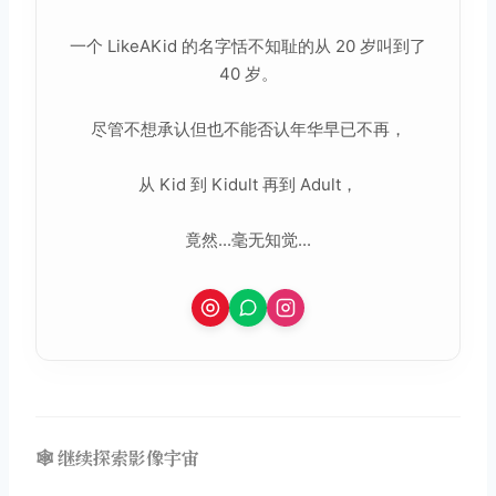
一个 LikeAKid 的名字恬不知耻的从 20 岁叫到了
40 岁。
尽管不想承认但也不能否认年华早已不再，
从 Kid 到 Kidult 再到 Adult，
竟然...毫无知觉...
🕸️ 继续探索影像宇宙