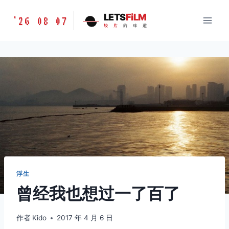
跳
胶
LETS
FiLM
'26 08 07
到
胶
片
的
味
道
片
内
的
容
味
道
LETSFILM
浮生
曾经我也想过一了百了
作者
Kido
2017 年 4 月 6 日