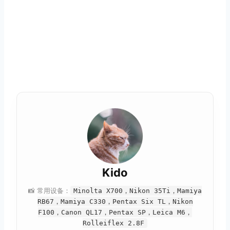
Kido
📸 常用设备：
Minolta X700，Nikon 35Ti，Mamiya
RB67，Mamiya C330，Pentax Six TL，Nikon
F100，Canon QL17，Pentax SP，Leica M6，
Rolleiflex 2.8F