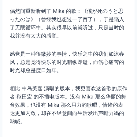
偶然间重新听到了 Mika 的歌：《僕が死のうと思
ったのは》（曾经我也想过一了百了），于是陷入
了无限循环中。其实很早以前就听过，只是当时的
我并没有太大的感觉。
感觉是一种很微妙的事情，快乐之中的我们如沐春
风，总是觉得快乐的时光稍纵即逝，而伤心痛苦的
时光却总是度日如年。
相比 中岛美嘉 演唱的版本，我更喜欢这首歌的原作
者 秋田宏 的不插电版本。没有 Mika 那么华丽的舞
台效果，也没有 Mika 那么用力的歌唱，情绪的表
达更加内敛，却在不经意间向生活发出声嘶力竭的
呐喊。