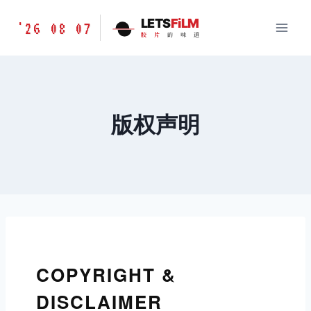
跳
胶
LETS
FiLM
'26 08 07
到
胶
片
的
味
道
片
内
的
容
味
道
LETSFILM
版权声明
COPYRIGHT &
DISCLAIMER