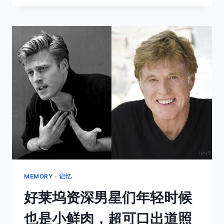
美，
OLD
SCHOOL
女
神
带
你
「秋
回
去」！
MEMORY · 记忆
好莱坞资深男星们年轻时候
也是小鲜肉，超可口出道照