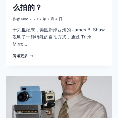
么拍的？
作者
Kido
2017 年 7 月 4 日
十九世纪末，美国新泽西州的 James B. Shaw
发明了一种特殊的自拍方式，通过 Trick
Mirro…
一
阅读更多
百
年
前，
人
们
就
可
以
一
张
照