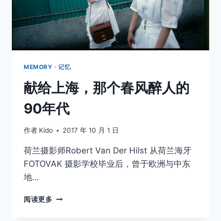
枪
击
案
MEMORY · 记忆
献给上海，那个春风醉人的
90年代
作者
Kido
2017 年 10 月 1 日
荷兰摄影师Robert Van Der Hilst 从荷兰海牙
FOTOVAK 摄影学校毕业后，曾于欧洲与中东
地…
献
阅读更多
给
上