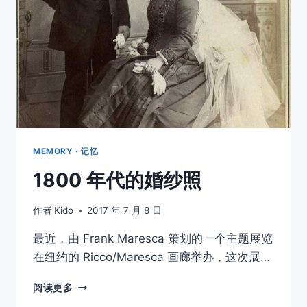
曼
底
战
役
图
库
MEMORY · 记忆
1800 年代的婚纱照
作者
Kido
2017 年 7 月 8 日
最近，由 Frank Maresca 策划的一个主题展览
在纽约的 Ricco/Maresca 画廊举办，这次展…
1800
阅读更多
年