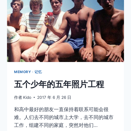
下，
1930
年
代
的
美
国
MEMORY · 记忆
五个少年的五年照片工程
作者
Kido
2017 年 6 月 26 日
和高中最好的朋友一直保持着联系可能会很
难。人们去不同的城市上大学，去不同的城市
工作，组建不同的家庭，突然对他们…