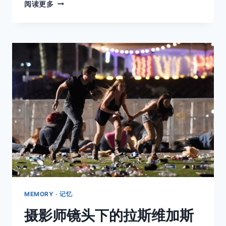
《哈
阅读更多
利
波
特》
20
周
年
生
日
快
乐！
JK
ROWLING
细
说
创
作
的
最
MEMORY · 记忆
初
摄影师镜头下的拉斯维加斯