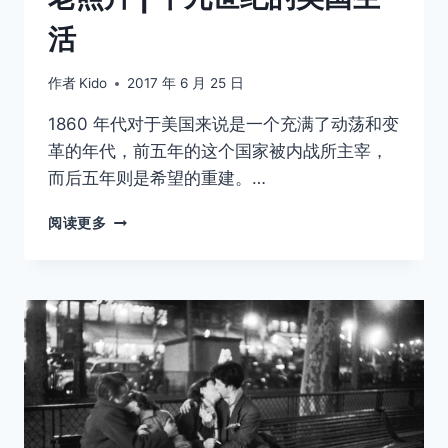
活
作者
Kido
2017 年 6 月 25 日
1860 年代对于美国来说是一个充满了动荡和变
革的年代，前五年的这个国家被内战所主宰，
而后五年则是希望的重建。…
老
阅读更多
照
片
|
十
九
世
纪
的
美
国