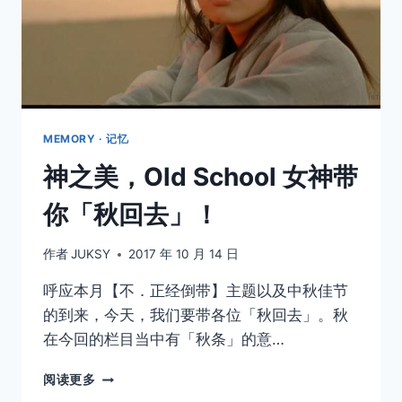
细
数
8
个
浑
然
天
成
MEMORY · 记忆
的
神之美，Old School 女神带
摄
影
你「秋回去」！
PERFECT
TIMING
作者
JUKSY
2017 年 10 月 14 日
呼应本月【不．正经倒带】主题以及中秋佳节
的到来，今天，我们要带各位「秋回去」。秋
在今回的栏目当中有「秋条」的意…
神
阅读更多
之