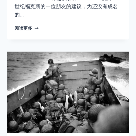
世纪福克斯的一位朋友的建议，为还没有成名
的…
拍
阅读更多
下
这
组
照
片
时，
梦
露
还
不
是
那
个
梦
露