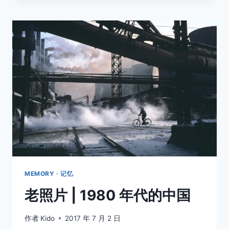
世
界
上
第
一
台
数
码
相
机
长
啥
样
么？
MEMORY · 记忆
老照片 | 1980 年代的中国
作者
Kido
2017 年 7 月 2 日