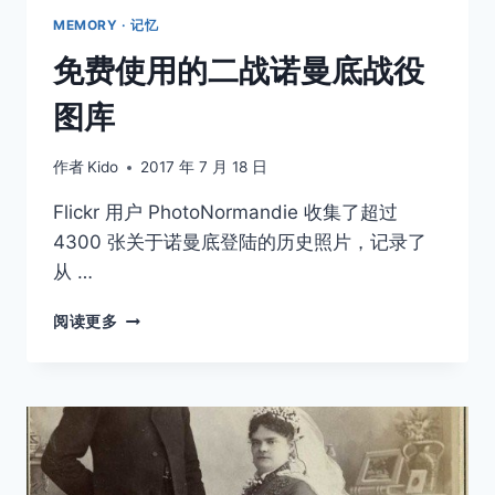
MEMORY · 记忆
免费使用的二战诺曼底战役
图库
作者
Kido
2017 年 7 月 18 日
Flickr 用户 PhotoNormandie 收集了超过
4300 张关于诺曼底登陆的历史照片，记录了
从 …
免
阅读更多
费
使
用
的
二
战
诺