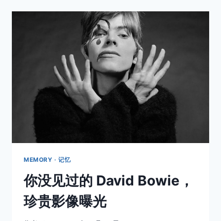
1970
年，
近
两
百
年
的
时
尚
潮
流
全
在
这
些
插
MEMORY · 记忆
画
你没见过的 David Bowie，
里
了
珍贵影像曝光