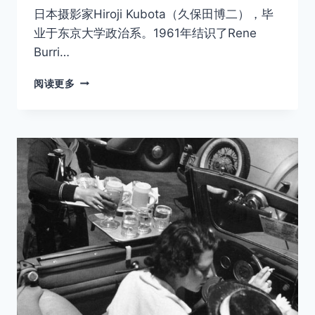
日本摄影家Hiroji Kubota（久保田博二），毕
业于东京大学政治系。1961年结识了Rene
Burri…
老
阅读更多
照
片
|
1980
年
代
的
中
国