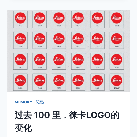
海，
那
个
春
风
醉
人
的
90
年
代
MEMORY · 记忆
过去 100 里，徕卡LOGO的
变化