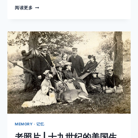
五
阅读更多
个
少
年
的
五
年
照
片
工
程
MEMORY · 记忆
老照片 | 十九世纪的美国生