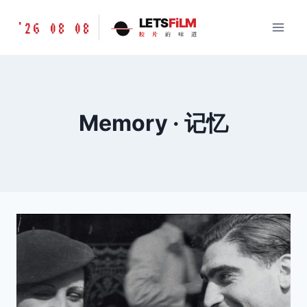
跳
胶
LETS
FiLM
'26 08 08
到
胶
片
的
味
道
片
内
的
容
味
道
LETSFILM
Memory · 记忆