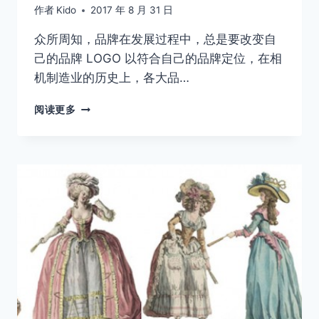
作者
Kido
2017 年 8 月 31 日
众所周知，品牌在发展过程中，总是要改变自
己的品牌 LOGO 以符合自己的品牌定位，在相
机制造业的历史上，各大品…
过
阅读更多
去
100
里，
徕
卡
LOGO
的
变
化