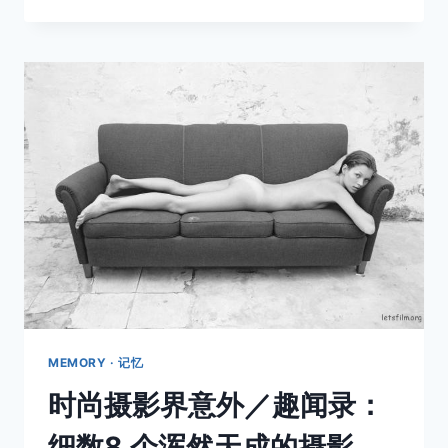
CAPA」
创
造
者
生
前
最
后
一
张
照
片
被
发
现！
MEMORY · 记忆
时尚摄影界意外／趣闻录：
细数8 个浑然天成的摄影