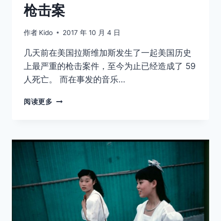
枪击案
作者
Kido
2017 年 10 月 4 日
几天前在美国拉斯维加斯发生了一起美国历史
上最严重的枪击案件，至今为止已经造成了 59
人死亡。 而在事发的音乐…
摄
阅读更多
影
师
镜
头
下
的
拉
斯
维
加
斯