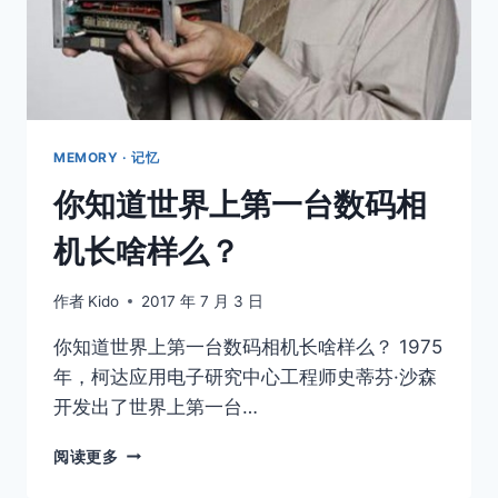
片
同
时
自
拍
5
个
MEMORY · 记忆
角
你知道世界上第一台数码相
度，
怎
机长啥样么？
么
拍
的？
作者
Kido
2017 年 7 月 3 日
你知道世界上第一台数码相机长啥样么？ 1975
年，柯达应用电子研究中心工程师史蒂芬·沙森
开发出了世界上第一台…
你
阅读更多
知
道