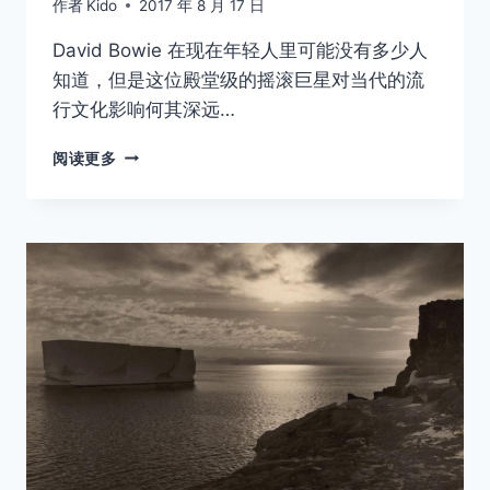
作者
Kido
2017 年 8 月 17 日
David Bowie 在现在年轻人里可能没有多少人
知道，但是这位殿堂级的摇滚巨星对当代的流
行文化影响何其深远…
你
阅读更多
没
见
过
的
DAVID
BOWIE，
珍
贵
影
像
曝
光