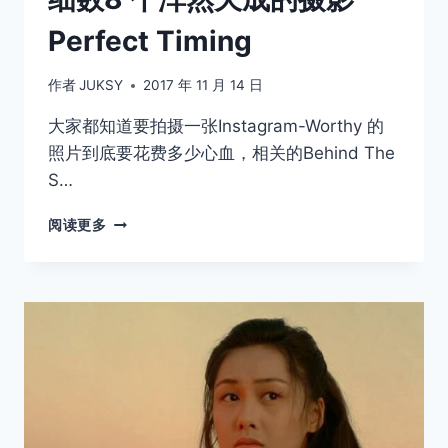
Perfect Timing
作者
JUKSY
2017 年 11 月 14 日
大家都知道要拍摄一张Instagram-Worthy 的
照片到底要花费多少心血，相关的Behind The
S…
时
阅读更多
尚
摄
影
界
意
外
／
趣
闻
录：