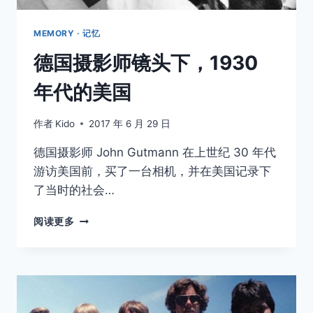
MEMORY · 记忆
德国摄影师镜头下，1930
年代的美国
作者
Kido
2017 年 6 月 29 日
德国摄影师 John Gutmann 在上世纪 30 年代
游访美国前，买了一台相机，并在美国记录下
了当时的社会…
德
阅读更多
国
摄
影
师
镜
头