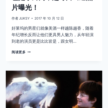
片曝光！
作者
JUKSY
2017 年 10 月 12 日
好莱坞的男星们就像美酒一样越陈越香，随着
年纪增长反而让他们更具男人魅力，从年轻演
到老的演员更是比比皆是，跟女明…
好
阅读更多
莱
坞
资
深
男
星
们
年
轻
时
候