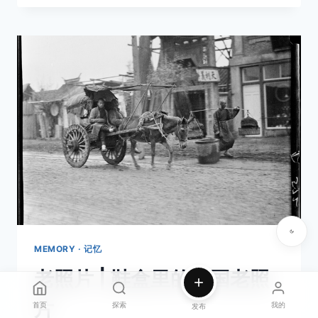
片
|
战
后
巴
黎
的
日
常
生
活
MEMORY · 记忆
老照片 | 鞋盒里的中国老照
片
首页
探索
我的
发布