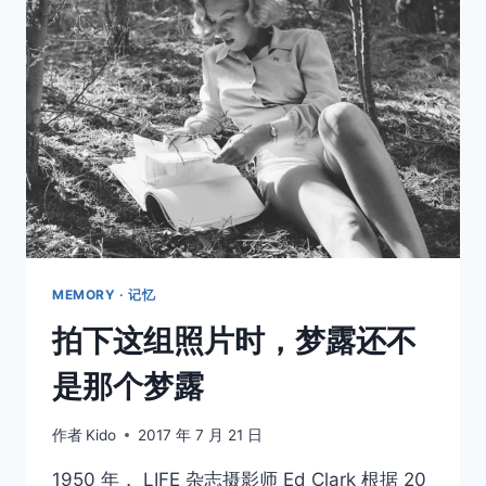
百
年
前
的
南
极
影
像
MEMORY · 记忆
拍下这组照片时，梦露还不
是那个梦露
作者
Kido
2017 年 7 月 21 日
1950 年， LIFE 杂志摄影师 Ed Clark 根据 20