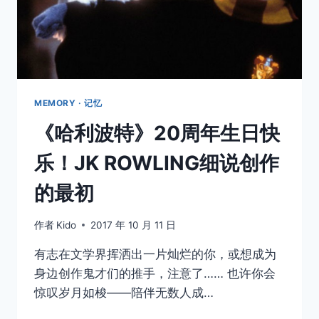
也
是
小
鲜
肉，
超
可
MEMORY · 记忆
口
《哈利波特》20周年生日快
出
道
乐！JK ROWLING细说创作
照
片
的最初
曝
光！
作者
Kido
2017 年 10 月 11 日
有志在文学界挥洒出一片灿烂的你，或想成为
身边创作鬼才们的推手，注意了…… 也许你会
惊叹岁月如梭——陪伴无数人成…