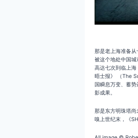
那是老上海准备从十里
被这个地处中国城
高达七次到临上海，为
晤士报》 （The 
国瞬息万变、蓄势迸发
影成果。
那是东方明珠塔尚未完
嗅上世纪末，《SHA
All image © Rober