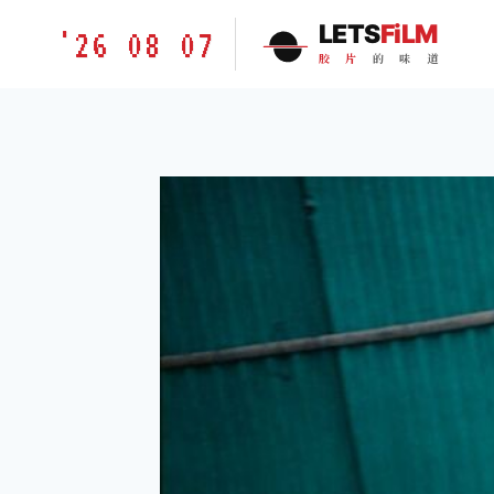
跳
胶
LETS
FiLM
'26 08 07
到
片
胶
片
的
味
道
内
的
容
味
道
LETSFILM