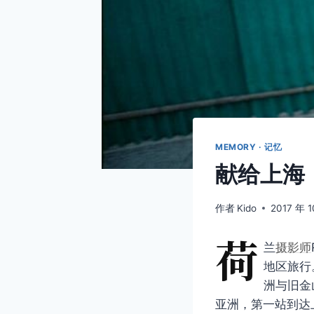
MEMORY · 记忆
献给上海
作者
Kido
2017 年 1
荷
兰
摄影师
地区旅行
洲与旧金
亚洲，第一站到达