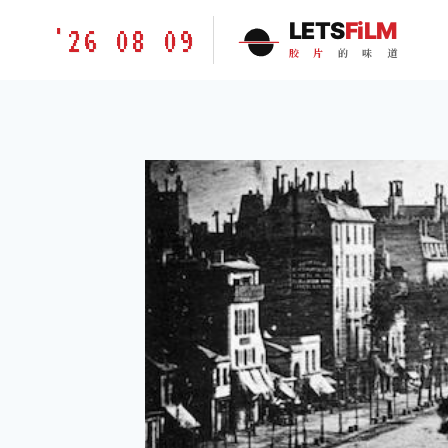
跳
胶
LETS
FiLM
'26 08 09
到
片
胶
片
的
味
道
内
的
容
味
道
LETSFILM