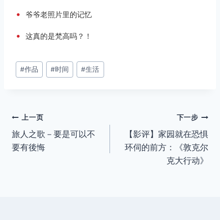
•
爷爷老照片里的记忆
•
这真的是梵高吗？！
文
#
作品
#
时间
#
生活
章
标
签：
文
上一页
下一步
旅人之歌－要是可以不
【影评】家园就在恐惧
章
要有後悔
环伺的前方：《敦克尔
导
克大行动》
航