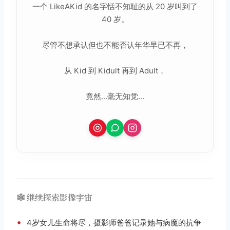
一个 LikeAKid 的名字恬不知耻的从 20 岁叫到了
40 岁。
尽管不想承认但也不能否认年华早已不再，
从 Kid 到 Kidult 再到 Adult，
竟然...毫无知觉...
🕸️ 继续探索影像宇宙
•
4岁女儿生命将尽，摄影师爸爸记录她与病魔的抗争