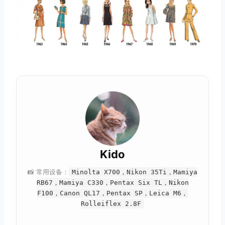
Kido
📸 常用设备：
Minolta X700，Nikon 35Ti，Mamiya
RB67，Mamiya C330，Pentax Six TL，Nikon
F100，Canon QL17，Pentax SP，Leica M6，
Rolleiflex 2.8F