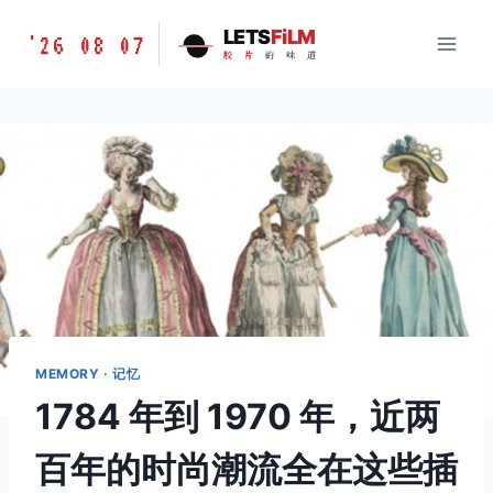
跳
胶
LETS
FiLM
'26 08 07
到
胶
片
的
味
道
片
内
的
容
味
道
LETSFILM
MEMORY · 记忆
1784 年到 1970 年，近两
百年的时尚潮流全在这些插