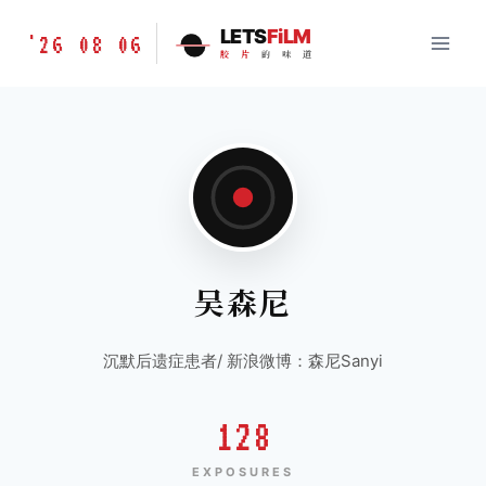
跳
胶
LETS
FiLM
'26 08 06
到
胶
片
的
味
道
片
内
的
容
味
道
LETSFILM
吴森尼
沉默后遗症患者/ 新浪微博：森尼Sanyi
128
EXPOSURES