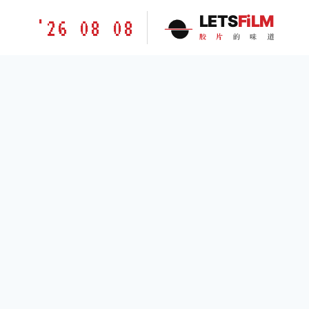
跳
胶
LETS
FiLM
'26 08 08
到
片
胶
片
的
味
道
内
的
容
味
道
LETSFILM