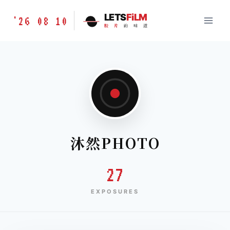
跳
胶
LETS
FiLM
'26 08 10
到
胶
片
的
味
道
片
内
的
容
味
道
LETSFILM
沐然PHOTO
27
EXPOSURES