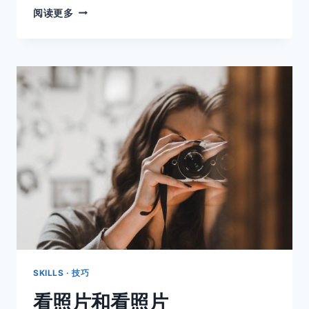
如
阅读更多
何
开
取消
搜索
始
你
的
街
头
摄
影？
SKILLS · 技巧
看照片和看照片