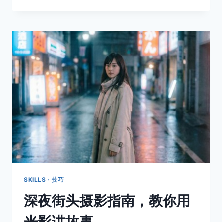
果
照
片
失
去
了
色
彩，
它
还
剩
下
什
么？
SKILLS · 技巧
深夜街头摄影指南，教你用
光影讲故事