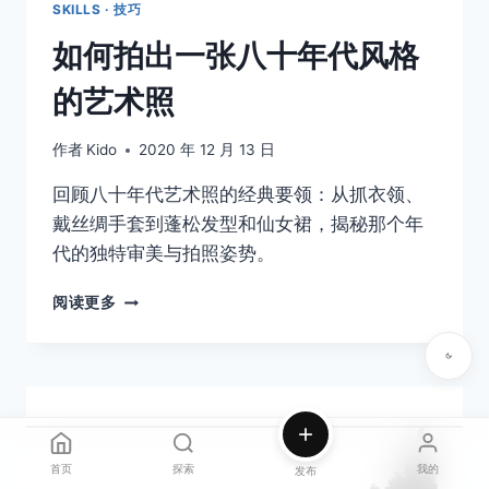
SKILLS · 技巧
如何拍出一张八十年代风格
的艺术照
作者
Kido
2020 年 12 月 13 日
回顾八十年代艺术照的经典要领：从抓衣领、
戴丝绸手套到蓬松发型和仙女裙，揭秘那个年
代的独特审美与拍照姿势。
如
阅读更多
何
拍
出
一
张
八
十
首页
探索
我的
发布
年