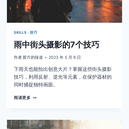
讲
故
事
SKILLS · 技巧
雨中街头摄影的7个技巧
作者
胶片的味道
2023 年 5 月 6 日
下雨天也能拍出创意大片？掌握这些街头摄影
技巧，利用反射、逆光等元素，在保护器材的
同时捕捉独特画面。
雨
阅读更多
中
街
头
摄
影