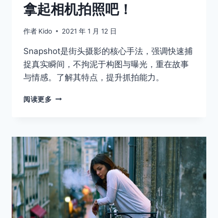
拿起相机拍照吧！
作者
Kido
2021 年 1 月 12 日
Snapshot是街头摄影的核心手法，强调快速捕
捉真实瞬间，不拘泥于构图与曝光，重在故事
与情感。了解其特点，提升抓拍能力。
拿
阅读更多
起
相
机
拍
照
吧！