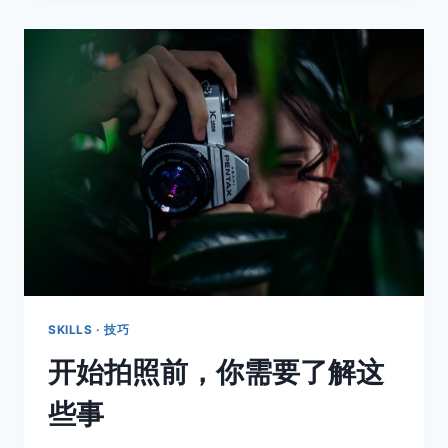
去
拍
照
要
注
意
些
什
么？
SKILLS · 技巧
开始拍照前，你需要了解这
些事