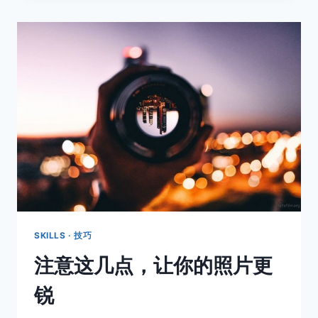
招，
提
升
你
的
人
像
摄
影
水
平
SKILLS · 技巧
注意这几点，让你的照片更
锐