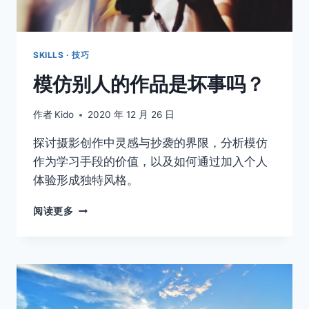
SKILLS · 技巧
模仿别人的作品是坏事吗？
作者
Kido
2020 年 12 月 26 日
探讨摄影创作中灵感与抄袭的界限，分析模仿
作为学习手段的价值，以及如何通过加入个人
体验形成独特风格。
模
阅读更多
仿
别
人
的
作
品