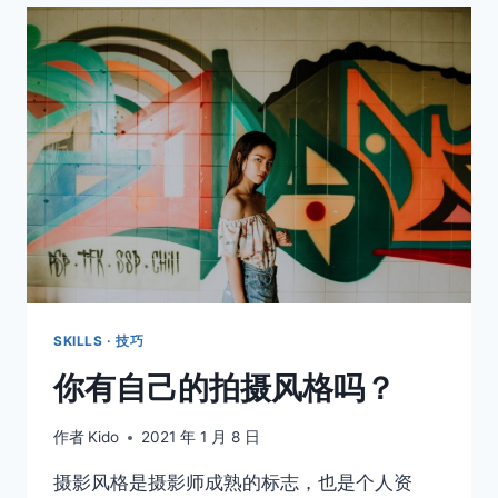
是
拍
摄
街
头
摄
影
的
第
一
步
SKILLS · 技巧
你有自己的拍摄风格吗？
作者
Kido
2021 年 1 月 8 日
摄影风格是摄影师成熟的标志，也是个人资