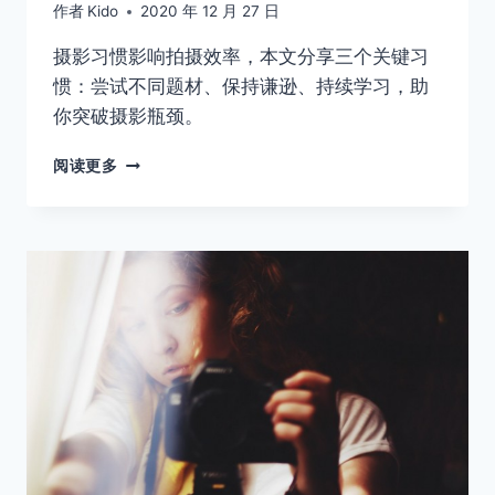
作者
Kido
2020 年 12 月 27 日
摄影习惯影响拍摄效率，本文分享三个关键习
惯：尝试不同题材、保持谦逊、持续学习，助
你突破摄影瓶颈。
开
阅读更多
始
拍
照
前，
你
需
要
了
解
这
些
事