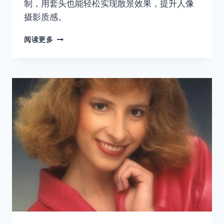
制，用套头也能轻松实现散景效果，提升人像
摄影质感。
没
阅读更多
有
大
光
圈
镜
头，
怎
么
样
拍
出
虚
化
的
背
景？