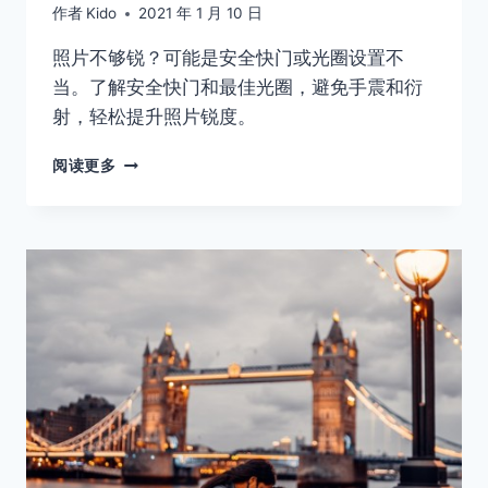
作者
Kido
2021 年 1 月 10 日
照片不够锐？可能是安全快门或光圈设置不
当。了解安全快门和最佳光圈，避免手震和衍
射，轻松提升照片锐度。
注
阅读更多
意
这
几
点，
让
你
的
照
片
更
锐