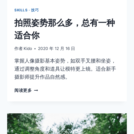
SKILLS · 技巧
拍照姿势那么多，总有一种
适合你
作者
Kido
2020 年 12 月 16 日
掌握人像摄影基本姿势，如双手叉腰和坐姿，
通过调整角度和道具让模特更上镜。适合新手
摄影师提升作品自然感。
拍
阅读更多
照
姿
势
那
么
多，
总