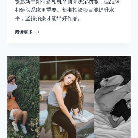
摄影新手如何选相机？预算决定功能，但品牌
和镜头系统更重要。长期拍摄项目能提升水
平，坚持拍摄才能出好作品。
买
阅读更多
一
台
好
相
机，
然
后
忘
了
相
机