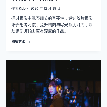
作者
Kido
2020 年 12 月 29 日
探讨摄影中观察细节的重要性，通过胶片摄影
培养思考习惯，提升构图与曝光预测能力，帮
助摄影师拍出更有深度的作品。
看
阅读更多
照
片
和
看
照
片