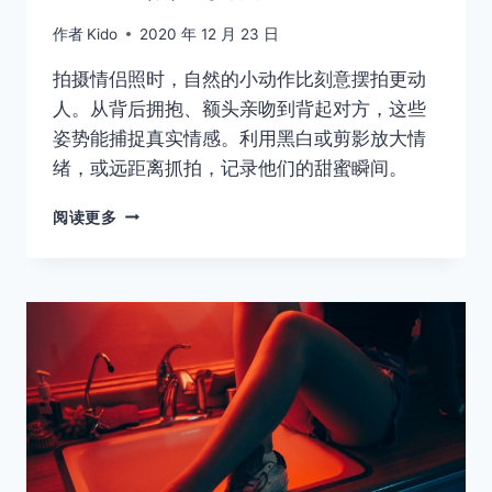
作者
Kido
2020 年 12 月 23 日
拍摄情侣照时，自然的小动作比刻意摆拍更动
人。从背后拥抱、额头亲吻到背起对方，这些
姿势能捕捉真实情感。利用黑白或剪影放大情
绪，或远距离抓拍，记录他们的甜蜜瞬间。
拍
阅读更多
情
侣
照
的
姿
势