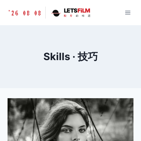
跳
胶
LETS
FiLM
'26 08 08
到
胶
片
的
味
道
片
内
的
容
味
道
LETSFILM
Skills · 技巧