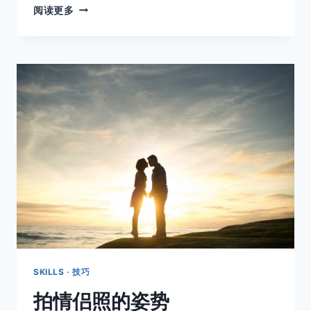
用
阅读更多
框
架
中
的
分
割
来
构
图
SKILLS · 技巧
拍情侣照的姿势