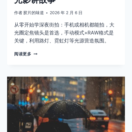
作者
胶片的味道
2026 年 2 月 6 日
从零开始学深夜街拍：手机或相机都能拍，大
光圈定焦镜头是首选，手动模式+RAW格式是
关键，利用路灯、霓虹灯等光源营造氛围。
深
阅读更多
夜
街
头
摄
影
指
南，
教
你
用
光
影