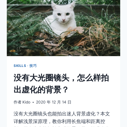
有
一
种
适
合
你
SKILLS · 技巧
没有大光圈镜头，怎么样拍
出虚化的背景？
作者
Kido
2020 年 12 月 14 日
没有大光圈镜头也能拍出迷人背景虚化？本文
详解浅景深原理，教你利用长焦端和距离控