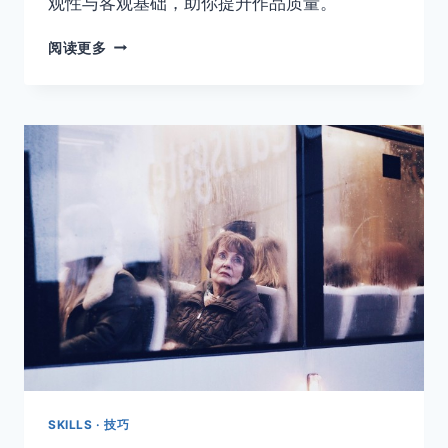
观性与客观基础，助你提升作品质量。
一
阅读更多
张
好
照
片
的
六
个
要
素
SKILLS · 技巧