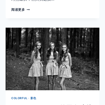
十
阅读更多
种
情
况
下
应
该
使
用
手
动
对
焦
COLORFUL · 影色