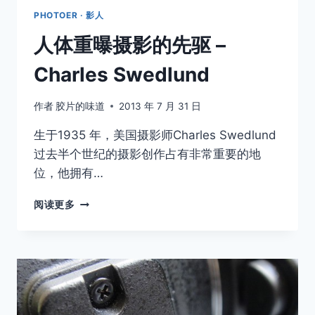
PHOTOER · 影人
人体重曝摄影的先驱 –
Charles Swedlund
作者
胶片的味道
2013 年 7 月 31 日
生于1935 年，美国摄影师Charles Swedlund
过去半个世纪的摄影创作占有非常重要的地
位，他拥有…
人
阅读更多
体
重
曝
摄
影
的
先