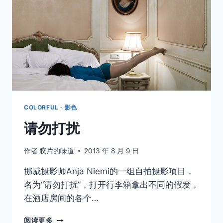
调
取消
搜索
COLORFUL · 影色
请勿打扰
作者
胶片的味道
2013 年 8 月 9 日
挪威摄影师Anja Niemi的一组自拍摄影项目，
名为“请勿打扰”，打开行李箱拿出不同的假发，
在酒店房间的各个…
请
阅读更多