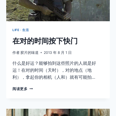
KELLER
&
WITTWER
LIFE · 生活
在对的时间按下快门
作者
胶片的味道
2013 年 8 月 1 日
什么是好运？能够拍到这些照片的人就是好
运！在对的时间（天时），对的地点（地
利），拿起你的相机（人和）就有可能拍…
在
阅读更多
对
的
时
间
按