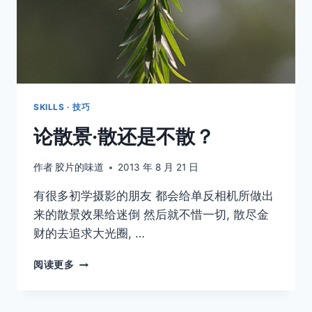
SKILLS · 技巧
论散景·散还是不散？
作者
胶片的味道
2013 年 8 月 21 日
有很多初学摄影的朋​​友 都会给单反相机所做出
来的散景效果给迷倒 然后就不惜一切, 散尽金
财的去追求大光圈, …
论
阅读更多
散
景
·