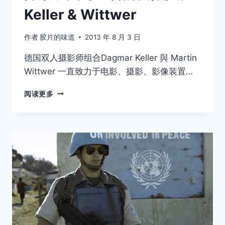
Keller & Wittwer
作者
胶片的味道
2013 年 8 月 3 日
德国双人摄影师组合Dagmar Keller 與 Martin
Wittwer 一直致力于电影、摄影、影像装置…
探
阅读更多
索
现
实
与
虚
构
的
自
拍
摄
影
–