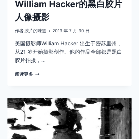
William Hacker的黑白胶片
人像摄影
作者
胶片的味道
2013 年 7 月 30 日
美国摄影师William Hacker 出生于密苏里州，
从21 岁开始摄影创作。他的作品全部都是黑白
胶片拍摄，…
WILLIAM
阅读更多
HACKER
的
黑
白
胶
片
人
像
摄
影