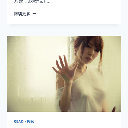
方形，或者说1:…
正
阅读更多
方
形
构
图
简
说
READ · 阅读