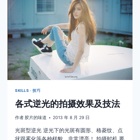
SKILLS · 技巧
各式逆光的拍摄效果及技法
作者
胶片的味道
2013 年 8 月 29 日
光斑型逆光 逆光下的光斑有圆形、格菱纹、点
状跟雾化等各种样貌，非常漂亮！ 拍摄时机 要