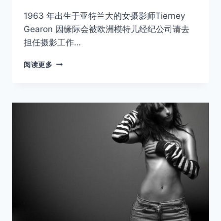
1963 年出生于亚特兰大的女摄影师Tierney
Gearon 因缘际会被欧洲模特儿经纪公司请去
担任摄影工作…
TIERNEY
阅读更多
GEARON
的
双
重
曝
光
艺
术
摄
影