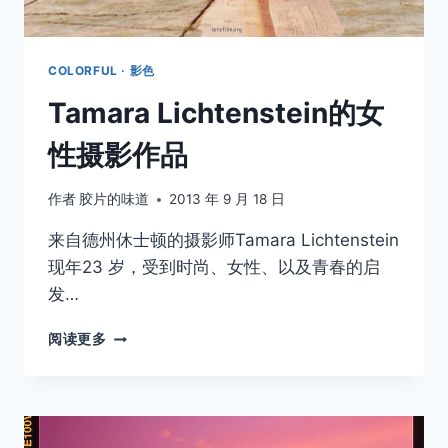
COLORFUL · 影色
Tamara Lichtenstein的女
性摄影作品
作者
胶片的味道
2013 年 9 月 18 日
来自德州休士顿的摄影师Tamara Lichtenstein
现年​​23 岁，受到时尚、女性、以及青春的启
发…
TAMARA
阅读更多
LICHTENSTEIN
的
女
性
摄