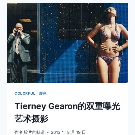
散
还
是
不
散？
COLORFUL · 影色
Tierney Gearon的双重曝光
艺术摄影
作者
胶片的味道
2013 年 8 月 19 日