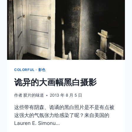
界
里
COLORFUL · 影色
诡异的大画幅黑白摄影
作者
胶片的味道
2013 年 8 月 5 日
这些带有阴森、诡谲的黑白照片是不是有点被
这强大的气氛张力给感染了呢？来自美国的
Lauren E. Simonu…