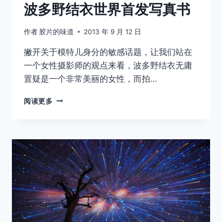
波多野结衣世界首发写真书
作者
胶片的味道
2013 年 9 月 12 日
撇开关于模特儿身分的敏感话题，让我们站在
一个女性摄影师的观点来看，波多野结衣无庸
置疑是一个非常美丽的女性，而拍…
波
阅读更多
多
野
结
衣
世
界
首
发
写
真
书