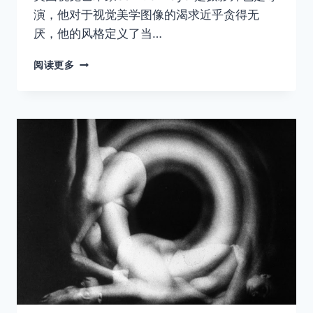
演，他对于视觉美学图像的渴求近乎贪得无
厌，他的风格定义了当…
伟
阅读更多
大
的
当
代
视
觉
艺
术
家
–
SAMUEL
BAYER