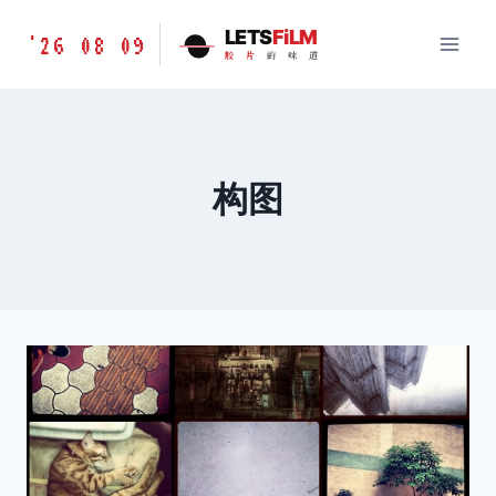
跳
胶
LETS
FiLM
'26 08 09
到
胶
片
的
味
道
片
内
的
容
味
道
LETSFILM
构图