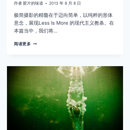
作者
胶片的味道
2013 年 8 月 8 日
极简摄影的精髓在于迈向简单，以纯粹的形体
意念，展现Less Is More 的现代主义教条。在
本篇当中，我们将…
三
阅读更多
大
重
点
拍
出
极
简
风
格
作
品