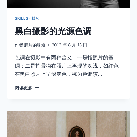
SKILLS · 技巧
黑白摄影的光源色调
作者
胶片的味道
2013 年 8 月 18 日
色调在摄影中有两种含义：一是指照片的基
调；二是指景物在照片上再现的深浅，如红色
在黑白照片上呈深灰色，称为色调较…
黑
阅读更多
白
摄
影
的
光
源
色