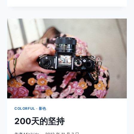
摄
影
术
–
培
养
破
格
思
维
COLORFUL · 影色
200天的坚持