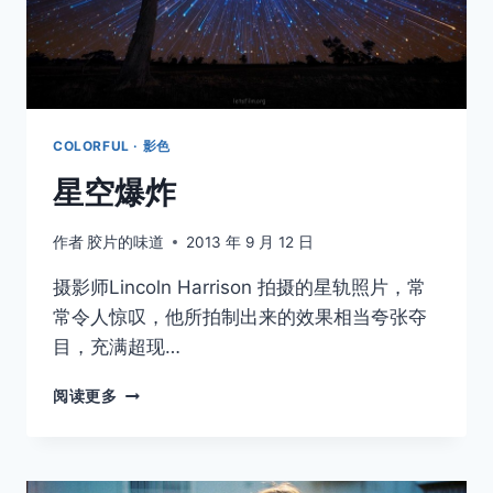
COLORFUL · 影色
星空爆炸
作者
胶片的味道
2013 年 9 月 12 日
摄影师Lincoln Harrison 拍摄的星轨照片，常
常令人惊叹，他所拍制出来的效果相当夸张夺
目，充满超现…
星
阅读更多
空
爆
炸