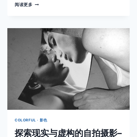
诡
阅读更多
异
的
大
画
幅
黑
白
摄
影
COLORFUL · 影色
探索现实与虚构的自拍摄影–