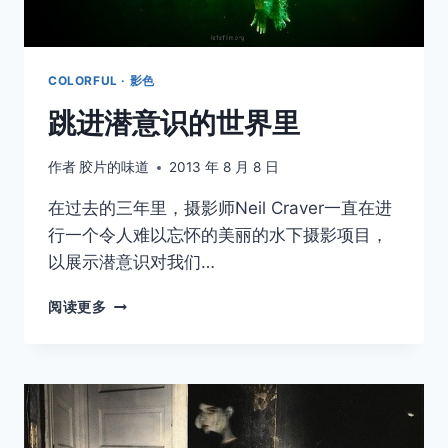
COLORFUL · 影色
跳进潜意识的世界里
作者
胶片的味道
2013 年 8 月 8 日
在过去的三年里，摄影师Neil Craver一直在进
行一个令人难以忘怀的美丽的水下摄影项目，
以展示潜意识对我们…
跳
阅读更多
进
潜
意
识
的
世