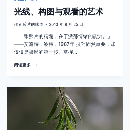
光线、构图与观看的艺术
作者
胶片的味道
2013 年 8 月 25 日
「一张照片的精髓，在于激荡情绪的能力。」
——艾略特．波特，1987年 技巧固然重要，却
仅仅是摄影的第一步。掌握…
光
阅读更多
线、
构
图
与
观
看
的
艺
术