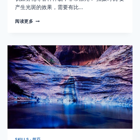
产生光斑的效果，需要有比…
各
阅读更多
式
逆
光
的
拍
摄
效
果
及
技
法
SKILLS · 技巧