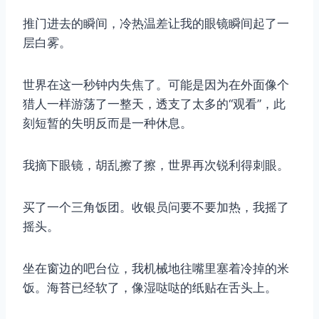
推门进去的瞬间，冷热温差让我的眼镜瞬间起了一
层白雾。
世界在这一秒钟内失焦了。可能是因为在外面像个
猎人一样游荡了一整天，透支了太多的“观看”，此
刻短暂的失明反而是一种休息。
我摘下眼镜，胡乱擦了擦，世界再次锐利得刺眼。
买了一个三角饭团。收银员问要不要加热，我摇了
摇头。
坐在窗边的吧台位，我机械地往嘴里塞着冷掉的米
饭。海苔已经软了，像湿哒哒的纸贴在舌头上。