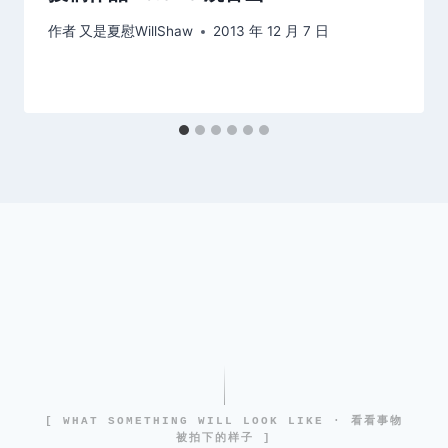
作者
又是夏慰WillShaw
2013 年 12 月 7 日
[ WHAT SOMETHING WILL LOOK LIKE · 看看事物
被拍下的样子 ]