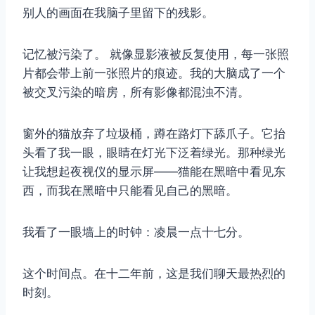
别人的画面在我脑子里留下的残影。
记忆被污染了。 就像显影液被反复使用，每一张照
片都会带上前一张照片的痕迹。我的大脑成了一个
被交叉污染的暗房，所有影像都混浊不清。
取消
搜索
窗外的猫放弃了垃圾桶，蹲在路灯下舔爪子。它抬
头看了我一眼，眼睛在灯光下泛着绿光。那种绿光
让我想起夜视仪的显示屏——猫能在黑暗中看见东
西，而我在黑暗中只能看见自己的黑暗。
我看了一眼墙上的时钟：凌晨一点十七分。
这个时间点。在十二年前，这是我们聊天最热烈的
时刻。