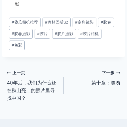
冠
文
#
傻瓜相机推荐
#
奥林巴斯μ2
#
定焦镜头
#
胶卷
章
#
胶卷摄影
#
胶片
#
胶片摄影
#
胶片相机
标
签：
#
色彩
文
上一页
下一步
40年后，我们为什么还
第十章：涟漪
章
在秋山亮二的照片里寻
导
找中国？
航