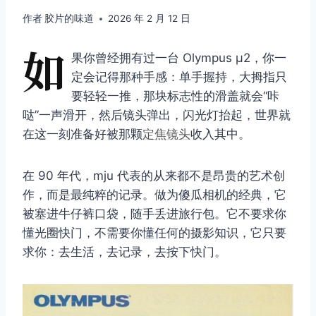
作者
胶片的味道
2026 年 2 月 12 日
如
果你曾经拥有过一台 Olympus μ2，你一
定会记得那种手感：单手握持，大拇指只
要轻轻一推，那块标志性的滑盖就会“咔
哒”一声滑开，然后镜头弹出，闪光灯抬起，世界就
在这一刻准备好被那颗
定焦镜头
收入其中。
在 90 年代，mju 代表的从来都不是昂贵的艺术创
作，而是最纯粹的记录。做为傻瓜相机的经典，它
被塞进牛仔裤口袋，随手丢进旅行包。它不要求你
懂光圈快门，不需要你懂任何的摄影知识，它只要
求你：去生活，去记录，去按下快门。