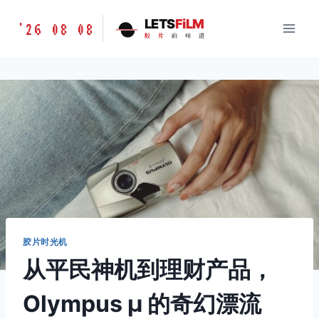
跳
胶
LETS
FiLM
'26 08 08
到
胶
片
的
味
道
片
内
的
容
味
道
LETSFILM
胶片时光机
从平民神机到理财产品，
Olympus μ 的奇幻漂流