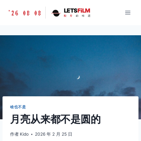
跳
胶
LETS
FiLM
'26 08 08
到
胶
片
的
味
道
片
内
的
容
味
道
LETSFILM
啥也不是
月亮从来都不是圆的
作者
Kido
2026 年 2 月 25 日