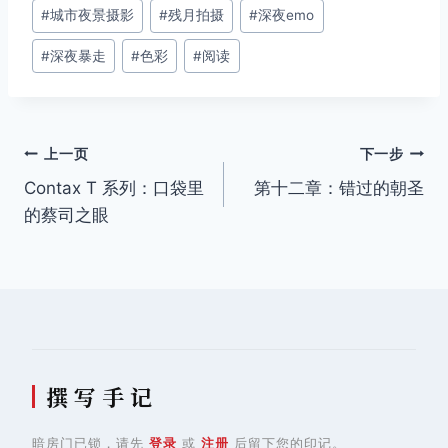
文
#
城市夜景摄影
#
残月拍摄
#
深夜emo
章
#
深夜暴走
#
色彩
#
阅读
标
签：
文
上一页
下一步
Contax T 系列：口袋里
第十二章：错过的朝圣
章
的蔡司之眼
导
航
撰 写 手 记
暗房门已锁，请先
登录
或
注册
后留下您的印记。