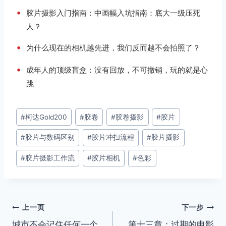
•
胶片摄影入门指南：中画幅入坑指南：底大一级压死
人？
•
为什么现在的相机越先进，我们反而越不会拍照了？
•
成年人的顶级盲盒：没有回放，不可撤销，玩的就是心
跳
文
#
柯达Gold200
#
胶卷
#
胶卷摄影
#
胶片
章
#
胶片与数码区别
#
胶片冲扫流程
#
胶片摄影
标
签：
#
胶片摄影工作流
#
胶片相机
#
色彩
文
上一页
下一步
城市不会记住任何一个
第十三章：过期的电影