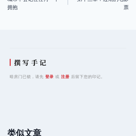
章
拥抱
票
导
航
撰 写 手 记
暗房门已锁，请先
登录
或
注册
后留下您的印记。
类似文章