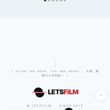
[ ALIGN THE HEAD, EYE AND HEART · 头脑、眼
睛与心灵的统一 ]
LETS
FiLM
© LETSFILM
SINCE 2013
|