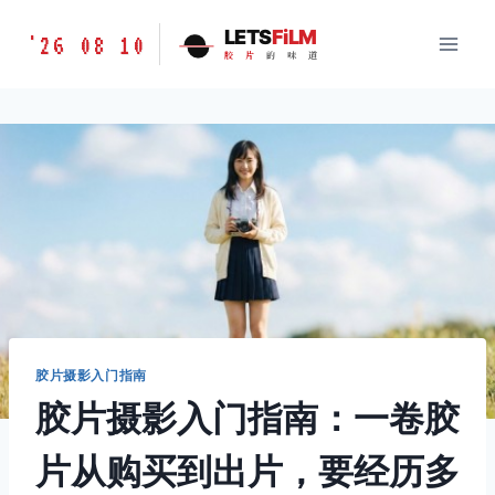
跳
胶
LETS
FiLM
'26 08 10
到
胶
片
的
味
道
片
内
的
容
味
道
LETSFILM
胶片摄影入门指南
胶片摄影入门指南：一卷胶
片从购买到出片，要经历多