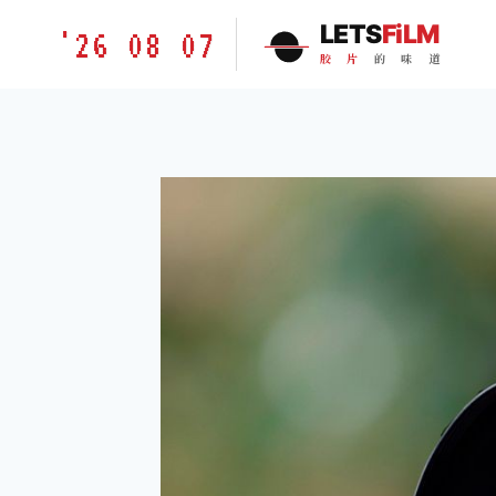
跳
胶
LETS
FiLM
'26 08 07
到
片
胶
片
的
味
道
内
的
容
味
道
LETSFILM