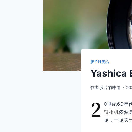
胶片时光机
Yashic
作者
胶片的味道
20
2
0世纪60
轴相机
依然
场，一场关