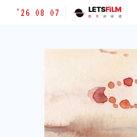
跳
胶
LETS
FiLM
'26 08 07
到
片
胶
片
的
味
道
内
的
容
味
道
LETSFILM