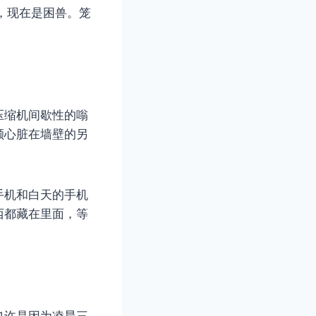
，现在是困兽。笼
压缩机间歇性的嗡
颗心脏在墙壁的另
手机和白天的手机
西都藏在里面，等
也许是因为凌晨三