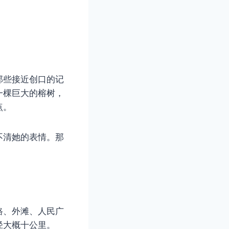
那些接近创口的记
一棵巨大的榕树，
点。
不清她的表情。那
路、外滩、人民广
径大概十公里。