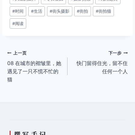
章
#
时间
#
生活
#
街头摄影
#
街拍
#
街拍猫
标
签：
#
阅读
文
上一页
下一步
08 在城市的褶皱里，她
快门留得住光，留不住
章
遇见了一只不慌不忙的
任何一个人
导
猫
航
撰 写 手 记