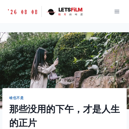
跳
胶
LETS
FiLM
'26 08 08
到
胶
片
的
味
道
片
内
的
容
味
道
LETSFILM
啥也不是
那些没用的下午，才是人生
的正片