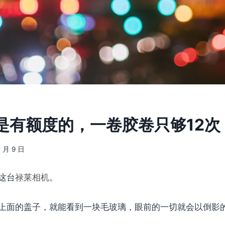
是有额度的，一卷胶卷只够12次
7 月 9 日
这台
禄莱相机
。
上面的盖子，就能看到一块毛玻璃，眼前的一切就会以倒影