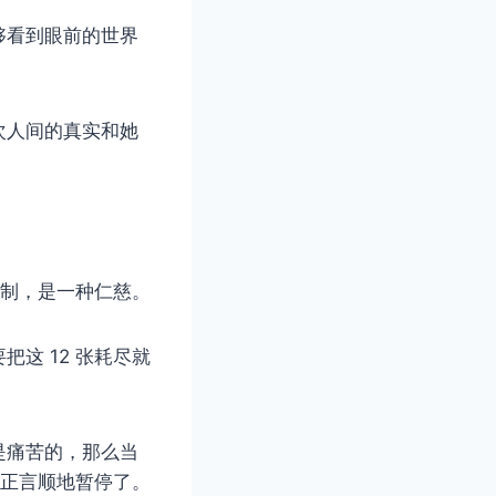
够看到眼前的世界
次人间的真实和她
限制，是一种仁慈。
这 12 张耗尽就
是痛苦的，那么当
名正言顺地暂停了。