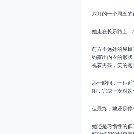
六月的一个周五的
她走在长乐路上，
前方不远处的屋檐
约露出内衣的形状
视着男孩，笑的毫
那一瞬间，一种近
图，完成一次对这
但最终，她还是停
她还是习惯性的低