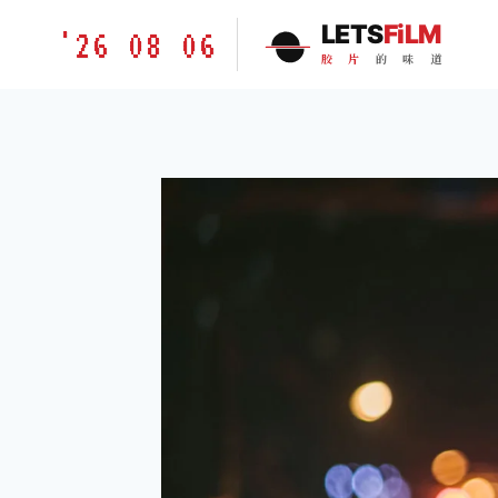
跳
胶
LETS
FiLM
'26 08 06
到
片
胶
片
的
味
道
内
的
容
味
道
LETSFILM