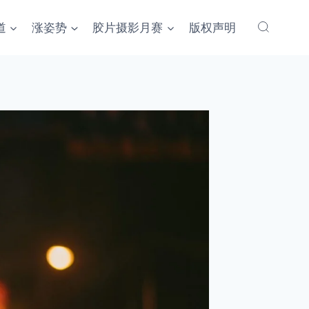
道
涨姿势
胶片摄影月赛
版权声明