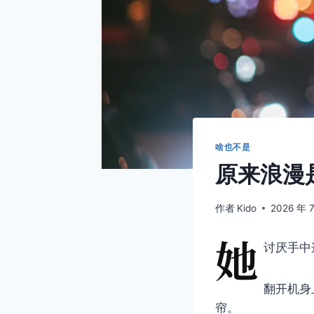
啥也不是
原来浪漫
作者
Kido
2026 年 
她
讨厌手中
翻开机身
帘。