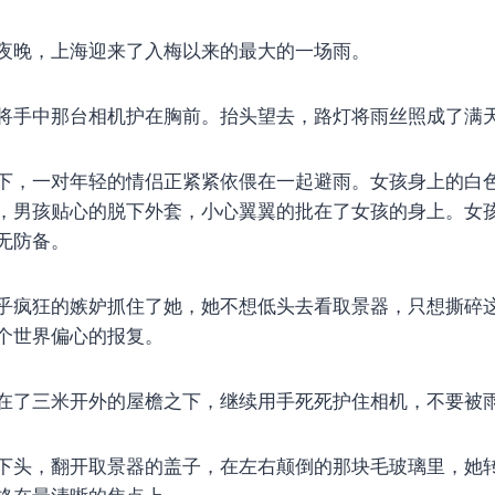
夜晚，上海迎来了入梅以来的最大的一场雨。
将手中那台相机护在胸前。抬头望去，路灯将雨丝照成了满
下，一对年轻的情侣正紧紧依偎在一起避雨。女孩身上的白
，男孩贴心的脱下外套，小心翼翼的批在了女孩的身上。女
无防备。
乎疯狂的嫉妒抓住了她，她不想低头去看取景器，只想撕碎
个世界偏心的报复。
在了三米开外的屋檐之下，继续用手死死护住相机，不要被
下头，翻开取景器的盖子，在左右颠倒的那块毛玻璃里，她