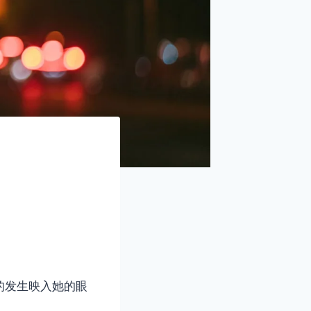
的发生映入她的眼