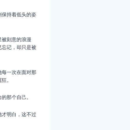
刻保持着低头的姿
里被刻意的浪漫
已忘记，却只是被
她每一次在面对那
窥狂。
力的那个自己。
她才明白，这不过