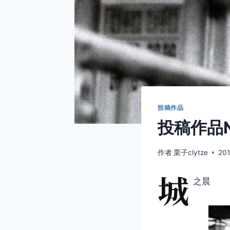
投稿作品
投稿作品N
作者
栗子clytze
20
城
之晨