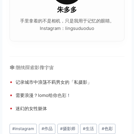
朱多多
手里拿着的不是相机，只是我用于记忆的眼睛。
Instagram：lingsuduoduo
🕸️ 继续探索影像宇宙
•
记录城市中浪荡不羁男女的「私摄影」
•
需要浪漫？lomo给你
色彩
！
•
迷幻的女性躯体
文
#
instagram
#
作品
#
摄影师
#
生活
#
色彩
章