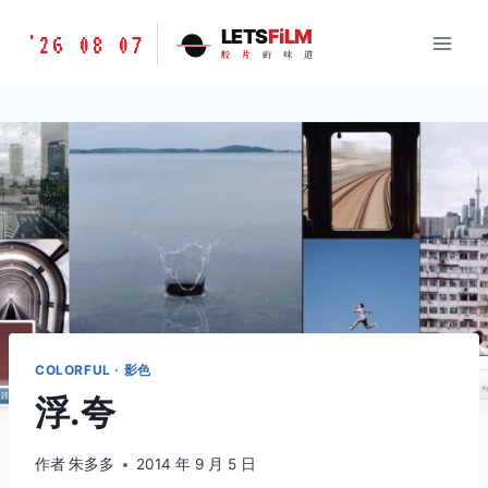
跳
胶
LETS
FiLM
'26 08 07
到
胶
片
的
味
道
片
内
的
容
味
道
LETSFILM
COLORFUL · 影色
浮.夸
作者
朱多多
2014 年 9 月 5 日