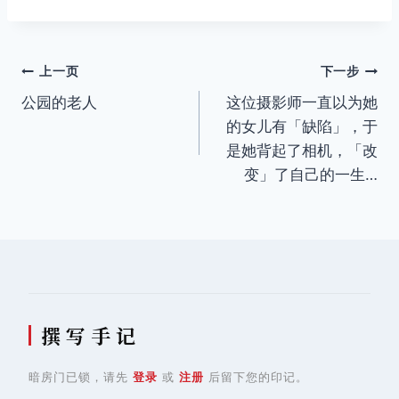
标
签：
文
上一页
下一步
公园的老人
这位摄影师一直以为她
章
的女儿有「缺陷」，于
导
是她背起了相机，「改
变」了自己的一生…
航
撰 写 手 记
暗房门已锁，请先
登录
或
注册
后留下您的印记。