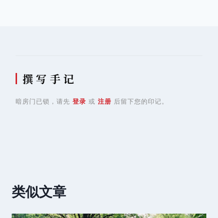
导
航
撰 写 手 记
暗房门已锁，请先
登录
或
注册
后留下您的印记。
类似文章