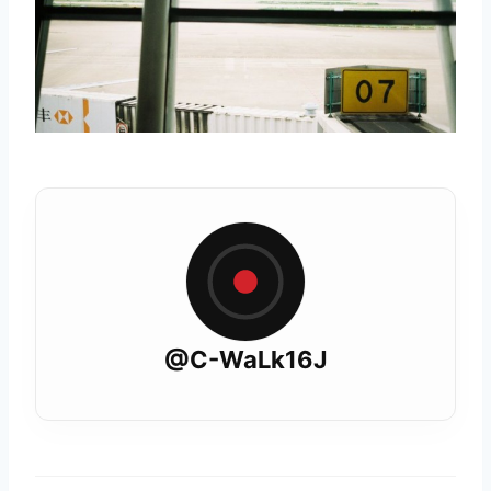
@C-WaLk16J