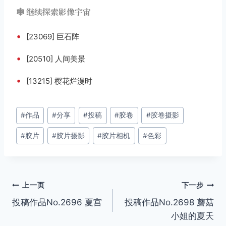
🕸️ 继续探索影像宇宙
•
[23069] 巨石阵
•
[20510] 人间美景
•
[13215] 樱花烂漫时
文
#
作品
#
分享
#
投稿
#
胶卷
#
胶卷摄影
章
#
胶片
#
胶片摄影
#
胶片相机
#
色彩
标
签：
文
上一页
下一步
投稿作品No.2696 夏宫
投稿作品No.2698 蘑菇
章
小姐的夏天