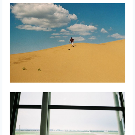
取消
搜索