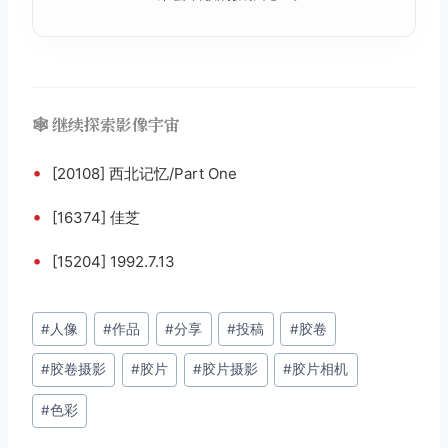
🕸️ 继续探索影像宇宙
•
[20108] 西北记忆/Part One
•
[16374] 佳芝
•
[15204] 1992.7.13
文
#
人像
#
作品
#
分享
#
投稿
#
胶卷
章
#
胶卷摄影
#
胶片
#
胶片摄影
#
胶片相机
标
签：
#
色彩