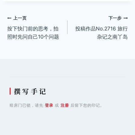
文
上一页
下一步
按下快门前的思考，拍
投稿作品No.2716 旅行
章
照时先问自己10个问题
杂记之南丫岛
导
航
撰 写 手 记
暗房门已锁，请先
登录
或
注册
后留下您的印记。