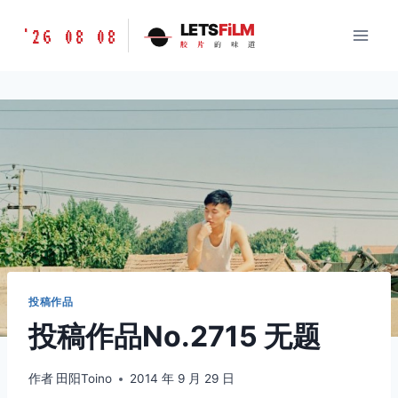
跳
胶
LETS
FiLM
'26 08 08
到
胶
片
的
味
道
片
内
的
容
味
道
LETSFILM
投稿作品
投稿作品No.2715 无题
作者
田阳Toino
2014 年 9 月 29 日