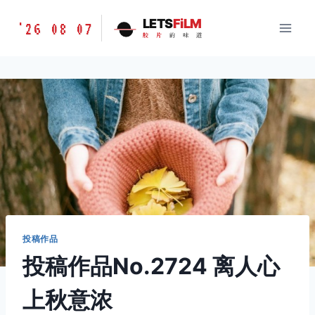
跳
胶
LETS
FiLM
'26 08 07
到
胶
片
的
味
道
片
内
的
容
味
道
LETSFILM
投稿作品
投稿作品No.2724 离人心
上秋意浓