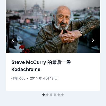
Steve McCurry 的最后一卷
Kodachrome
作者
Kido
2014 年 4 月 18 日