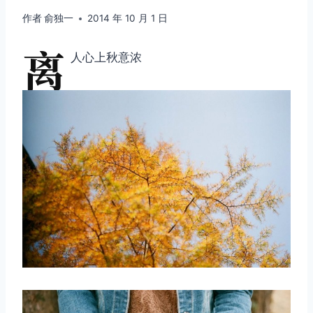
作者
俞独一
2014 年 10 月 1 日
离
人心上秋意浓