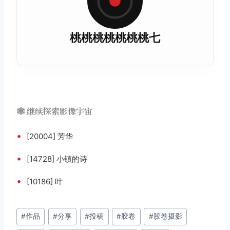
桃桃桃桃桃桃桃七
🕸️ 继续探索影像宇宙
•
[20004] 芳华
•
[14728] 小镇的诗
•
[10186] 叶
文
#
作品
#
分享
#
投稿
#
胶卷
#
胶卷摄影
章