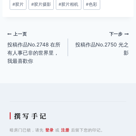
#
胶片
#
胶片摄影
#
胶片相机
#
色彩
标
签：
文
上一页
下一步
投稿作品No.2748 在所
投稿作品No.2750 光之
章
有人事已非的世界里，
影
导
我最喜歡你
航
撰 写 手 记
暗房门已锁，请先
登录
或
注册
后留下您的印记。