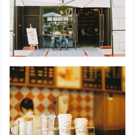
取消
搜索