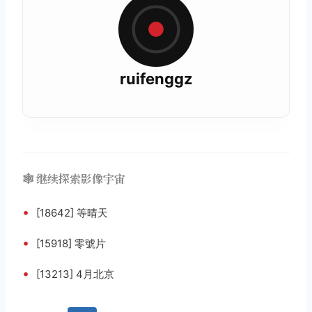
ruifenggz
🕸️ 继续探索影像宇宙
•
[18642] 等晴天
•
[15918] 零號片
•
[13213] 4月北京