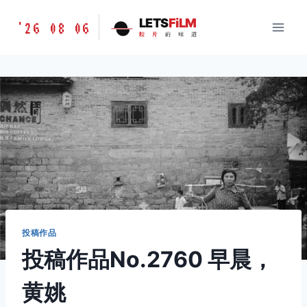
跳
胶
LETS
FiLM
'26 08 06
到
胶
片
的
味
道
片
内
的
容
味
道
LETSFILM
投稿作品
投稿作品No.2760 早晨，
黄姚