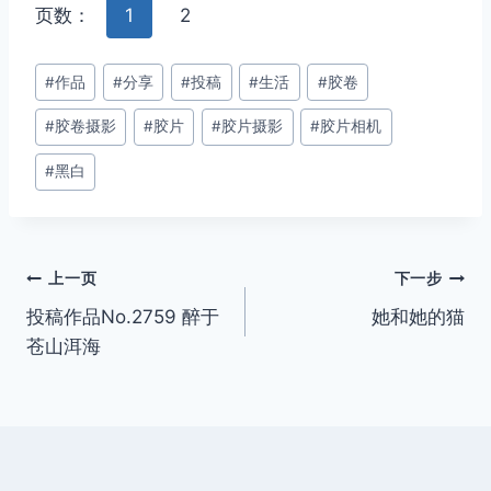
页数：
1
2
文
#
作品
#
分享
#
投稿
#
生活
#
胶卷
章
#
胶卷摄影
#
胶片
#
胶片摄影
#
胶片相机
标
签：
#
黑白
文
上一页
下一步
投稿作品No.2759 醉于
她和她的猫
章
苍山洱海
导
航