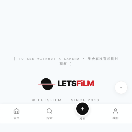
[ TO SEE WITHOUT A CAMERA · 学会在没有相机时
观察 ]
LETS
FiLM
© LETSFILM
SINCE 2013
|
首页
探索
我的
发布