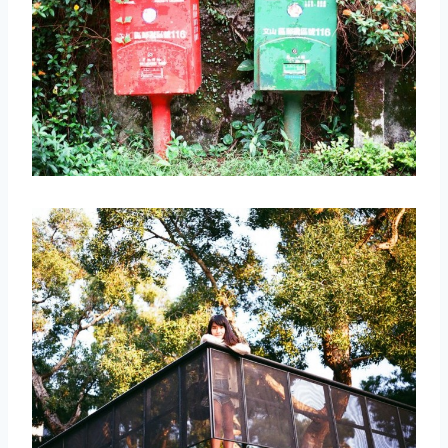
取消
搜索