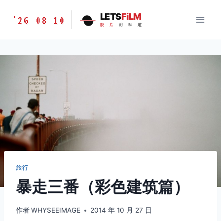
跳
胶
LETS
FiLM
'26 08 10
到
胶
片
的
味
道
片
内
的
容
味
道
LETSFILM
旅行
暴走三番（彩色建筑篇）
作者
WHYSEEIMAGE
2014 年 10 月 27 日