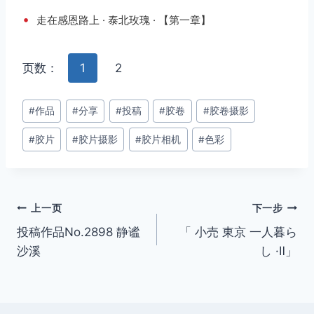
•
走在感恩路上 · 泰北玫瑰 · 【第一章】
页数：
1
2
文
#
作品
#
分享
#
投稿
#
胶卷
#
胶卷摄影
章
#
胶片
#
胶片摄影
#
胶片相机
#
色彩
标
签：
文
上一页
下一步
投稿作品No.2898 静谧
「 小売 東京 一人暮ら
章
沙溪
し ·Ⅱ」
导
航