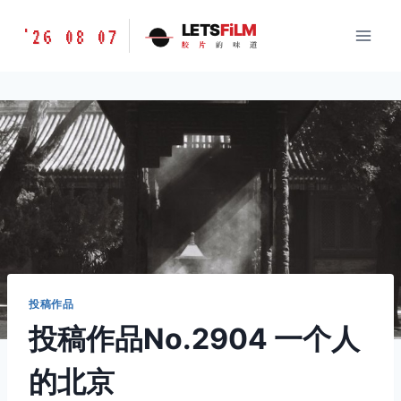
跳
胶
LETS
FiLM
'26 08 07
到
胶
片
的
味
道
片
内
的
容
味
道
LETSFILM
投稿作品
投稿作品No.2904 一个人
的北京