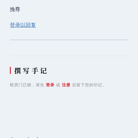
挽尊
登录以回复
撰 写 手 记
暗房门已锁，请先
登录
或
注册
后留下您的印记。