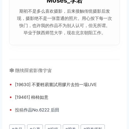
Moses_李若
期初不是多么喜欢摄影，后来接触传统摄影后发
现，摄影绝不是一张普通的照片。用心按下每一次
快门，也许我的作品不为别人认可，但无所谓。
毕业于陕西师范大学，现在北京朝阳工作。
🕸️ 继续探索影像宇宙
•
[19630] 不要輕易嘗試用膠片去拍一場LIVE
•
[19461] 柿柿如意
•
投稿
作品No.6222 后田
文