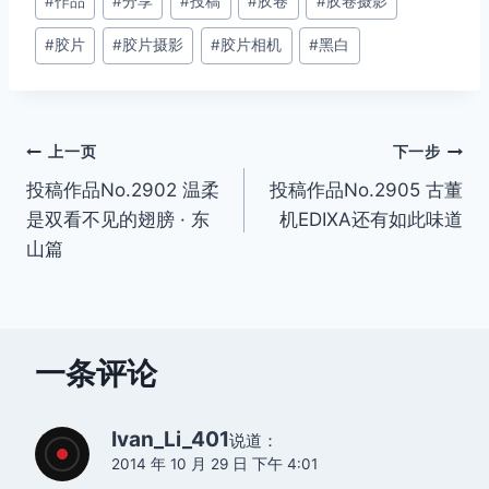
#
作品
#
分享
#
投稿
#
胶卷
#
胶卷摄影
章
#
胶片
#
胶片摄影
#
胶片相机
#
黑白
标
签：
文
上一页
下一步
投稿作品No.2902 温柔
投稿作品No.2905 古董
章
是双看不见的翅膀 · 东
机EDIXA还有如此味道
导
山篇
航
一条评论
Ivan_Li_401
说道：
2014 年 10 月 29 日 下午 4:01