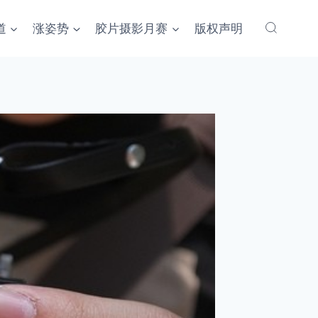
道
涨姿势
胶片摄影月赛
版权声明