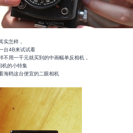
其实怎样，
一台4B来试试看
样不用一千元就买到的中画幅单反相机，
相机的小特集
看海鸥这台便宜的二眼相机