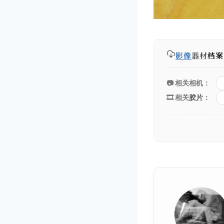
影像
器材
档案
📷 相关相机：
🎞️ 相关
胶片
：