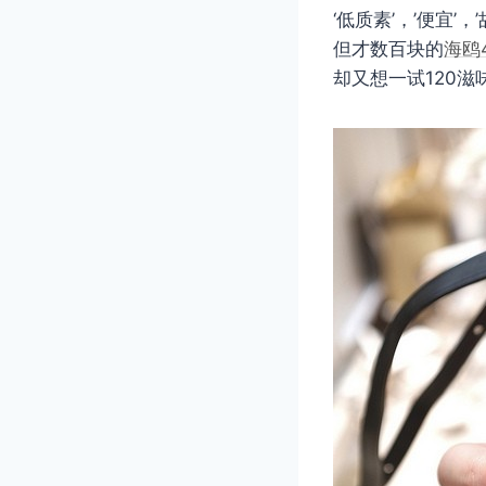
‘低质素’，’便宜
但才数百块的
海鸥
却又想一试120