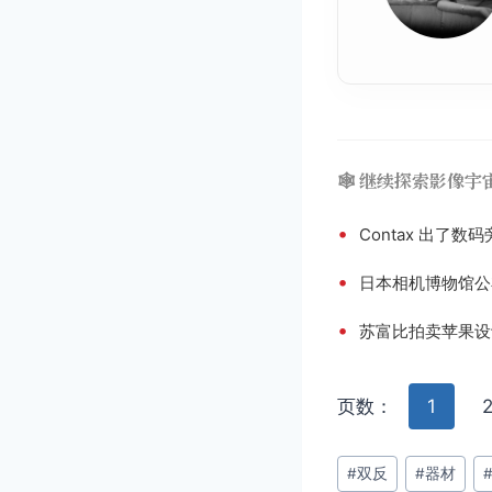
🕸️ 继续探索影像宇
•
Contax 出了数
•
日本相机博物馆公
•
苏富比拍卖苹果设计
页数：
1
文
#
双反
#
器材
章