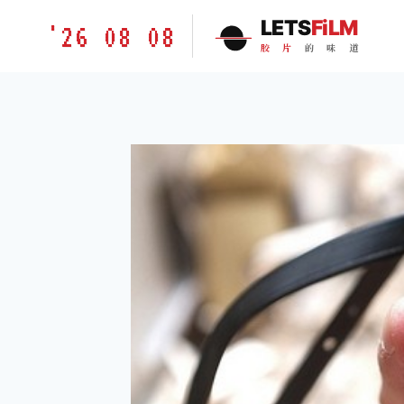
跳
胶
LETS
FiLM
'26 08 08
到
片
胶
片
的
味
道
内
的
容
味
道
LETSFILM