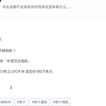
你永远都不会知道你对我来说意味着什么......
宙
码旁轴相机？
布「年度历史相机」
师之LEICA M 成交价180万美元
2
3
#
海鸥4B
#
胶片
#
胶片摄影
#
胶片相机