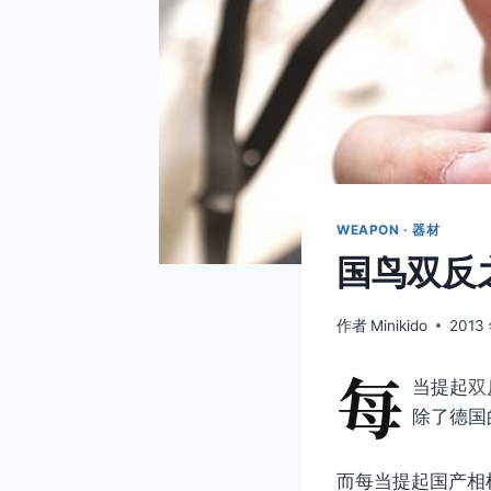
WEAPON · 器材
国鸟双反
作者
Minikido
2013
每
当提起
双
除了德国
而每当提起国产相