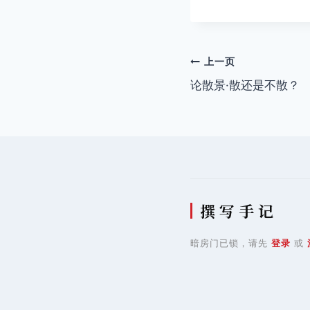
标
签：
文
上一页
论散景·散还是不散？
章
导
航
撰 写 手 记
暗房门已锁，请先
登录
或