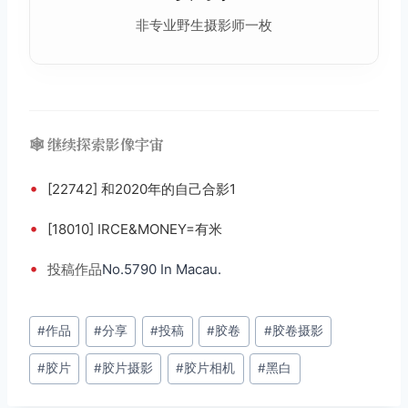
非专业野生摄影师一枚
🕸️ 继续探索影像宇宙
•
[22742] 和2020年的自己合影1
•
[18010] IRCE&MONEY=有米
•
投稿
作品
No.5790 In Macau.
文
#
作品
#
分享
#
投稿
#
胶卷
#
胶卷摄影
章
#
胶片
#
胶片摄影
#
胶片相机
#
黑白
标
签：