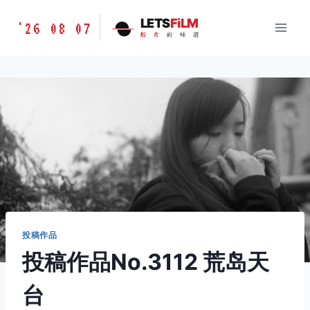
跳
胶
LETS
FiLM
'26 08 07
到
胶
片
的
味
道
片
内
的
容
味
道
LETSFILM
投稿作品
投稿作品No.3112 荒岛天
台