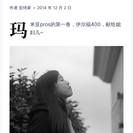
作者
安绮家
2014 年 12 月 2 日
玛
米亚pros的第一卷，伊尔福400，献给媳
妇儿~