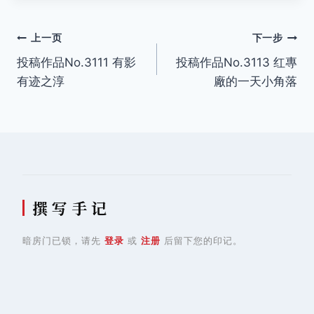
文
上一页
下一步
投稿作品No.3111 有影
投稿作品No.3113 红專
章
有迹之淳
廠的一天小角落
导
航
撰 写 手 记
暗房门已锁，请先
登录
或
注册
后留下您的印记。