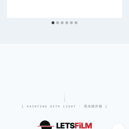
[ PAINTING WITH LIGHT · 用光线作画 ]
LETS
FiLM