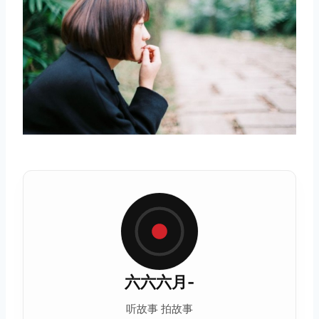
六六六月-
听故事 拍故事