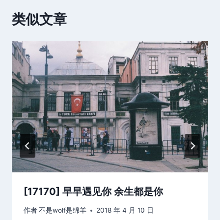
类似文章
[17170] 早早遇见你 余生都是你
作者
不是wolf是绵羊
2018 年 4 月 10 日