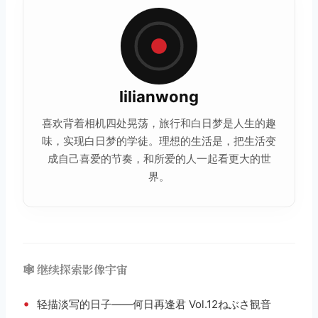
lilianwong
喜欢背着相机四处晃荡，旅行和白日梦是人生的趣
味，实现白日梦的学徒。理想的
生活
是，把生活变
成自己喜爱的节奏，和所爱的人一起看更大的世
界。
🕸️ 继续探索影像宇宙
•
轻描淡写的日子——何日再逢君 Vol.12ねぶさ観音