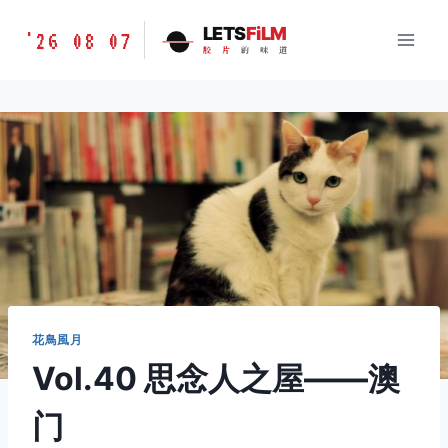
跳
胶
LETS
FiLM
'26 08 07
到
胶
片
的
味
道
片
内
的
容
味
道
LETSFILM
花鳥風月
Vol.40 思念人之屋——澳
门