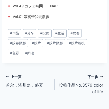
•
Vol.49 カフェ時間——NAP
•
Vol.01 寂寞带我去散步
文
#
作品
#
分享
#
投稿
#
生活
#
胶卷
章
#
胶卷摄影
#
胶片
#
胶片摄影
#
胶片相机
标
签：
#
色彩
#
阅读
文
上一页
下一步
首尔，济州岛，盛夏
投稿作品No.3579 color
章
of life
导
航