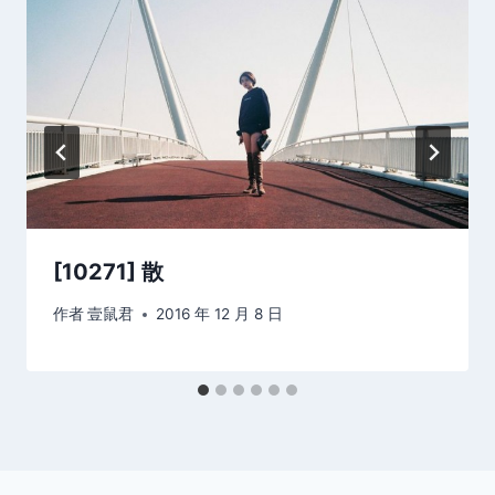
[10271] 散
作者
壹鼠君
2016 年 12 月 8 日