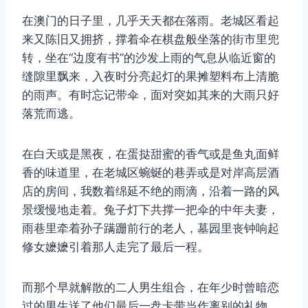
在澳门的日子里，几乎天天都在落雨。老城区看起
来又陈旧又拥挤，撑着伞在棋盘般坐落的街市里兜
取消
搜索
转，坐在“边度有书”的沙发上雨的气息从临近窗的
缝隙里飘来，入夜时分亮起灯的果摊塑料布上清脆
的雨声。有时忘记带伞，面对突如其来的大雨只好
落荒而逃。
在白天或是黑夜，在蛋挞甜蜜的香气或是鱼丸面鲜
香的味道里，在老城区蜿蜒的巷弄或是对岸高层酒
店的房间，我数着绵延不绝的雨滴，沿着一路的风
景缓慢地走着。兔子灯下共撑一把伞的中年夫妻，
雨巷里牵着孙子蹒跚前行的老人，墓园里丧钟响起
修女嬷嬷引着那人走完了最后一程。
而那个早就解散的二人男生组合，在年少时曾暗恋
过的男生送了他们最后一盘卡带当作离别的礼物。