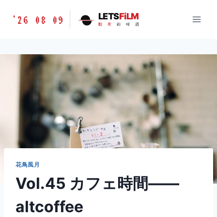
跳
胶
LETS
FiLM
'26 08 09
到
胶
片
的
味
道
片
内
的
容
味
道
LETSFILM
花鳥風月
Vol.45 カフェ時間——
altcoffee