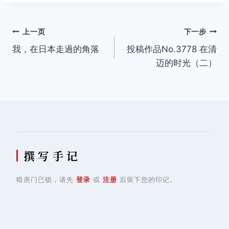
文
上一页
下一步
我，在日本走過的角落
投稿作品No.3778 在清
章
迈的时光（二）
导
航
撰 写 手 记
暗房门已锁，请先
登录
或
注册
后留下您的印记。