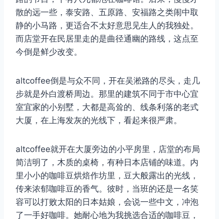
散的远一些，泰安路、五原路、安福路之类闹中取
静的小马路，更适合不太好意思见生人的我独处。
而店堂开在民居里走的是曲径通幽的路线，这点至
今倒是鲜少改变。
altcoffee倒是与众不同，开在吴淞路的尽头，走几
取消
搜索
步就是外白渡桥周边。那里的建筑不同于市中心宜
室宜家的小别墅，大都是高耸的、线条利落的老式
大厦，在上海发灰的光线下，看起来很严肃。
altcoffee就开在大厦旁边的小平房里，店堂的布局
简洁明了，木质的桌椅，有种日本店铺的味道。内
里小小的咖啡豆烘焙作坊里，豆大般露出的光线，
传来浓郁咖啡豆的香气。彼时，当班的还是一名笑
容可以打败太阳的日本姑娘，会说一些中文，冲泡
了一手好咖啡。她耐心地为我挑选合适的咖啡豆，