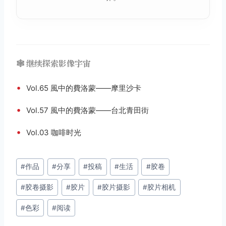
🕸️ 继续探索影像宇宙
•
Vol.65 風中的費洛蒙——摩里沙卡
•
Vol.57 風中的費洛蒙——台北青田街
•
Vol.03 咖啡时光
文
#
作品
#
分享
#
投稿
#
生活
#
胶卷
章
#
胶卷摄影
#
胶片
#
胶片摄影
#
胶片相机
标
签：
#
色彩
#
阅读