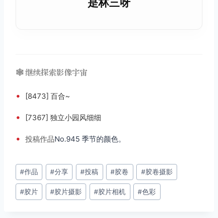
是林三呀
🕸️ 继续探索影像宇宙
•
[8473] 百合~
•
[7367] 独立小园风细细
•
投稿
作品
No.945 季节的颜色。
文
#
作品
#
分享
#
投稿
#
胶卷
#
胶卷摄影
章
#
胶片
#
胶片摄影
#
胶片相机
#
色彩
标
签：