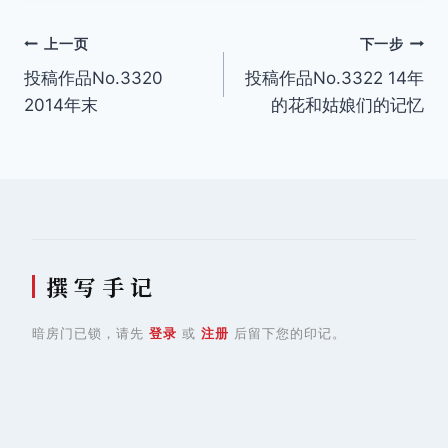
文
上一页
下一步
投稿作品No.3320
投稿作品No.3322 14年
章
2014年末
的花和姑娘们的记忆
导
航
撰 写 手 记
暗房门已锁，请先
登录
或
注册
后留下您的印记。