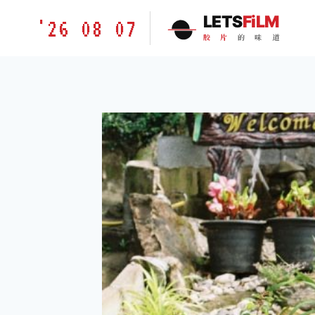
跳
胶
LETS
FiLM
'26 08 07
到
片
胶
片
的
味
道
内
的
容
味
道
LETSFILM