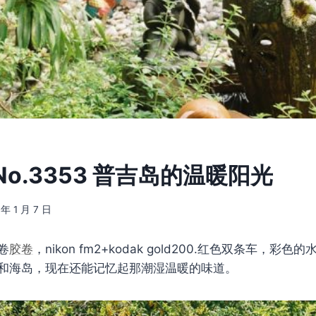
o.3353 普吉岛的温暖阳光
 年 1 月 7 日
卷
胶卷
，nikon fm2+kodak gold200.红色双条车，
和海岛，现在还能记忆起那潮湿温暖的味道。