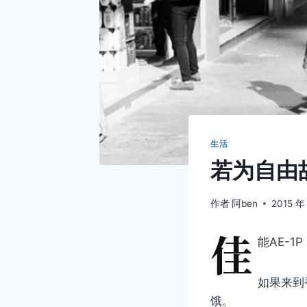
生活
若为自由
作者
阿ben
2015 年
佳
能AE-1
如果来到
饿。