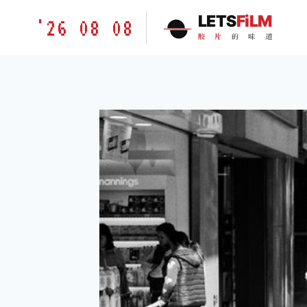
跳
胶
LETS
FiLM
'26 08 08
到
片
胶
片
的
味
道
内
的
容
味
道
LETSFILM