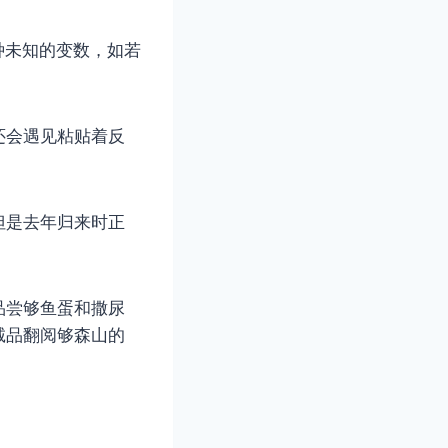
种未知的变数，如若
还会遇见粘贴着反
但是去年归来时正
品尝够鱼蛋和撒尿
诚品翻阅够森山的