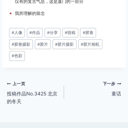
仅有的复古气息，这是厦门的一部分
•
我所理解的留念
文
#
人像
#
作品
#
分享
#
投稿
#
胶卷
章
#
胶卷摄影
#
胶片
#
胶片摄影
#
胶片相机
标
签：
#
色彩
文
上一页
下一步
投稿作品No.3425 北京
童话
章
的冬天
导
航