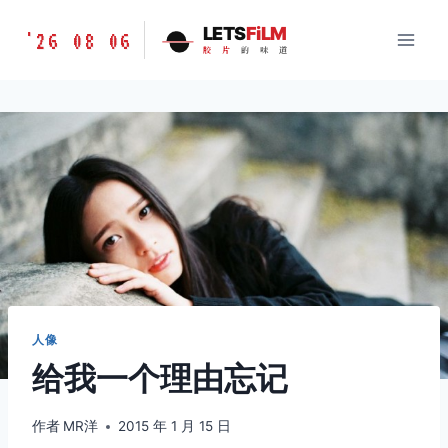
跳
胶
LETS
FiLM
'26 08 06
到
胶
片
的
味
道
片
内
的
容
味
道
LETSFILM
人像
给我一个理由忘记
作者
MR洋
2015 年 1 月 15 日