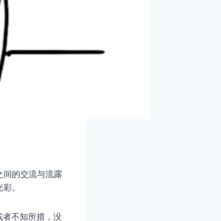
之间的交流与流露
光彩。
或者不知所措，没