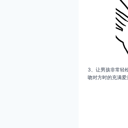
3、让男孩非常轻
吻对方时的充满爱