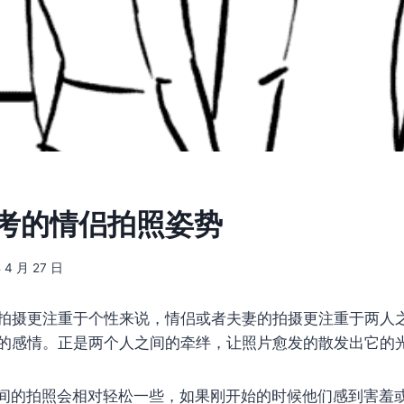
参考的情侣拍照姿势
 4 月 27 日
拍摄更注重于个性来说，情侣或者夫妻的拍摄更注重于两人
的感情。正是两个人之间的牵绊，让照片愈发的散发出它的
间的拍照会相对轻松一些，如果刚开始的时候他们感到害羞