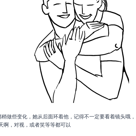
稍稍做些变化，她从后面环着他，记得不一定要看着镜头哦
天啊，对视，或者笑等等都可以