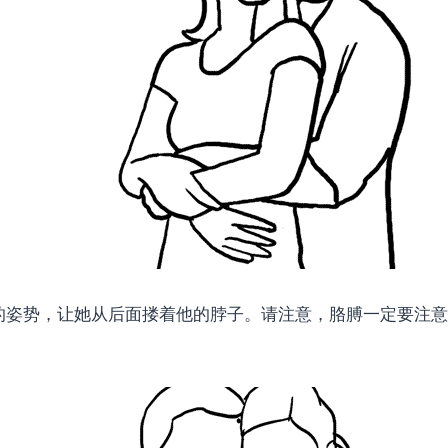
的姿势，让她从后面搂着他的脖子。请注意，胳膊一定要注