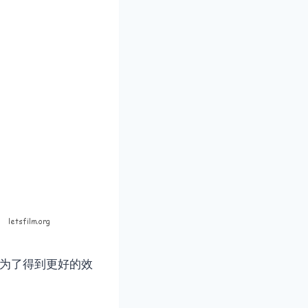
，为了得到更好的效