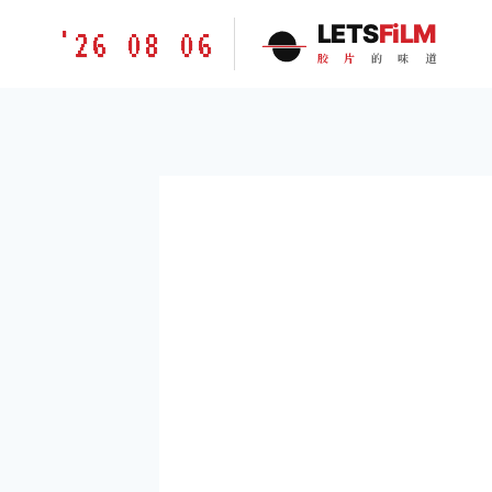
跳
胶
LETS
FiLM
'26 08 06
到
片
胶
片
的
味
道
内
的
容
味
道
LETSFILM