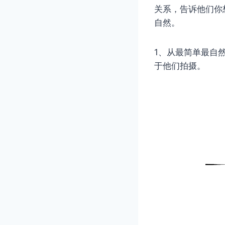
关系，告诉他们你
自然。
1、从最简单最自
于他们拍摄。