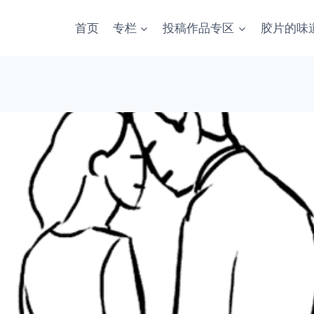
首页
专栏
投稿作品专区
胶片的味