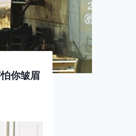
害怕你皱眉