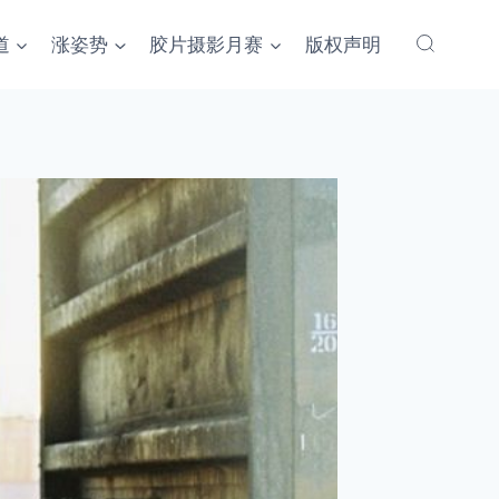
道
涨姿势
胶片摄影月赛
版权声明