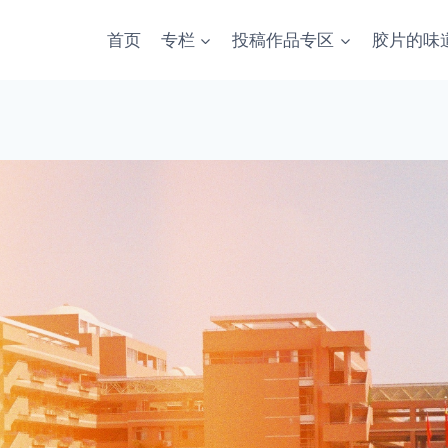
首页
专栏
投稿作品专区
胶片的味