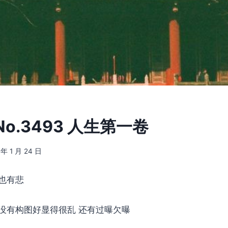
o.3493 人生第一卷
 年 1 月 24 日
也有悲
没有构图好显得很乱 还有过曝欠曝