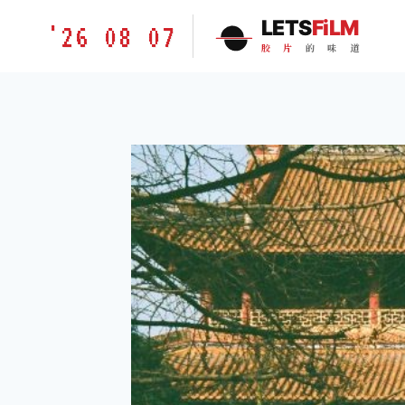
跳
胶
LETS
FiLM
'26 08 07
到
片
胶
片
的
味
道
内
的
容
味
道
LETSFILM