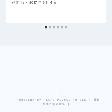
作者
iifz
2017 年 9 月 4 日
[ PHOTOGRAPHY HELPS PEOPLE TO SEE · 摄影
帮助人们去看见 ]