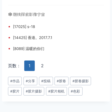
🕸️ 继续探索影像宇宙
•
[17025] s-18
•
[14425] 香港。2017.7.1
•
[8089] 温暖的你们
页数：
1
2
文
#
作品
#
分享
#
投稿
#
胶卷
#
胶卷摄影
章
#
胶片
#
胶片摄影
#
胶片相机
#
色彩
标
签：