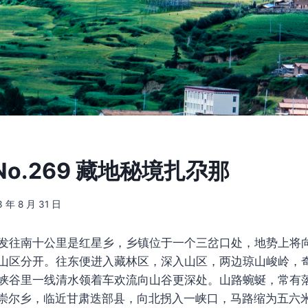
o.269 藏地秘境扎尕那
3 年 8 月 31 日
发往南十公里是红星乡，乡镇位于一个三岔口处，地势上将
山区分开。往东便进入藏林区，深入山区，两边琼山峻岭，
峡谷里一线清水领着车欢流向山谷更深处。山路蜿蜒，常有
崇尔乡，临近甘肃迭部县，向北拐入一峡口，马路缩为五六