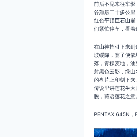
前后不见来往车影
谷颠簸二十多公里
红色平顶巨石山巅
们紧忙停车，看着
在山神指引下来到
坡缓降，寨子便依
落，青稞麦地，油
射黑色云影，绿山
的盘片上印刻下来
传说里讲莲花生大
脱，藏语莲花之意
PENTAX 645N，Fuj