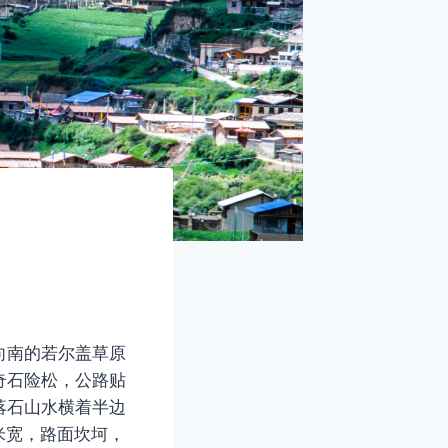
向南的若尔盖草原
奇石险松，公路贴
落石山水横着半边
米宽，路面坎坷，