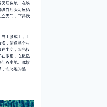
藏民居住地。在峡
看峡谷尽头两座褐
伫立天门，吓得我
，自山腰成土，土
白塔，俯瞰整个村
散在半空，阳光投
印在眼帘，在记忆
窥仙谷幽地。藏族
状，命此地为墨