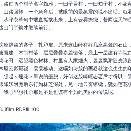
，路过两个村子名字颇雅，一曰子吾村，一曰知子村，不象
，山路回转，一个急弯后，被眼前的景象震的说不出话。就
，从绿衣草甸中端直挺拔出来，上有云雾缭绕，若两位天神
这山门半饷才继续前行。
这座辟幽的寨子，扎尕那。原来这山岭有好几座高耸的石山
坡而建，木制村落，层层叠叠参差错落，最上一层建有寺院
菜花田，远望黑色树林。村里有人家烟火，袅袅飘渺随麦浪
木屋云影斑驳，缓缓移动。这幅如诗般的画卷就这么生生的
。想起＜莲花＞里说的墨脱，好似这般崎岖忐忑后才得以一
师降妖附魔后东行如林芝深处，见一地云雾缭绕，犹如莲花
。我心里想扎尕那是不是也该有个如此美丽的传说呢。
ifilm RDPIII 100