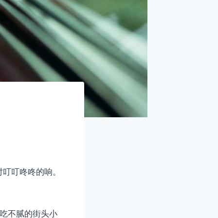
时叮叮咚咚的响。
远吃不腻的街头小