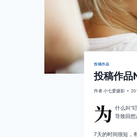
投稿作品
投稿作品N
作者
小七爱摄影
20
为
什么叫“
导致回想
7天的时间很短，