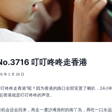
o.3716 叮叮咚咚走香港
15 年 2 月 26 日
叮叮咚咚走香港”呢？因为香港的路口全部安置了喇叭，24小
起香港就是叮叮咚咚的声音。
有机会还会回来，再走一遭沙滩渔村的南丫岛，再吃一口永