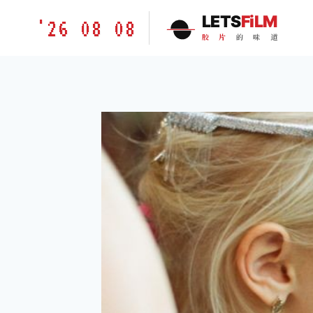
跳
胶
LETS
FiLM
'26 08 08
到
片
胶
片
的
味
道
内
的
容
味
道
LETSFILM