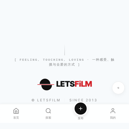
[ FEELING, TOUCHING, LOVING · 一种感受、触
摸与去爱的方式 ]
LETS
FiLM
© LETSFILM
SINCE 2013
|
首页
探索
我的
发布