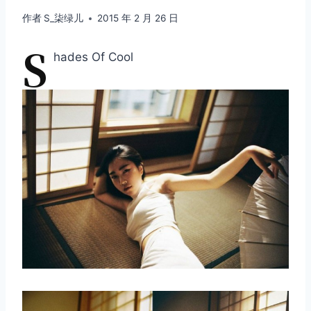
作者
S_柒绿儿
2015 年 2 月 26 日
S
hades Of Cool