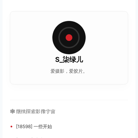
S_柒绿儿
爱摄影，爱
胶片
。
🕸️ 继续探索影像宇宙
•
[18598] 一些开始