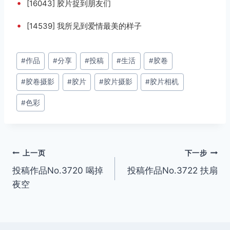
•
[16043] 胶片捉到朋友们
•
[14539] 我所见到爱情最美的样子
文
#
作品
#
分享
#
投稿
#
生活
#
胶卷
章
#
胶卷摄影
#
胶片
#
胶片摄影
#
胶片相机
标
签：
#
色彩
文
上一页
下一步
投稿作品No.3720 喝掉
投稿作品No.3722 扶扇
章
夜空
导
航